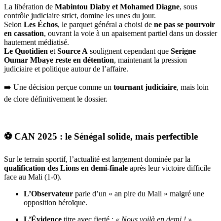
La libération de
Mabintou Diaby et Mohamed Diagne
, sous
contrôle judiciaire strict, domine les unes du jour.
Selon
Les Échos
, le parquet général a choisi de
ne pas se pourvoir
en cassation
, ouvrant la voie à un apaisement partiel dans un dossier
hautement médiatisé.
Le Quotidien
et
Source A
soulignent cependant que
Serigne
Oumar Mbaye reste en détention
, maintenant la pression
judiciaire et politique autour de l’affaire.
➡️ Une décision perçue comme un
tournant judiciaire
, mais loin
de clore définitivement le dossier.
⚽
CAN 2025 : le Sénégal solide, mais perfectible
Sur le terrain sportif, l’actualité est largement dominée par la
qualification des Lions en demi-finale
après leur victoire difficile
face au Mali (1-0).
L’Observateur
parle d’un « an pire du Mali » malgré une
opposition héroïque.
L’Évidence
titre avec fierté :
« Nous voilà en demi ! »