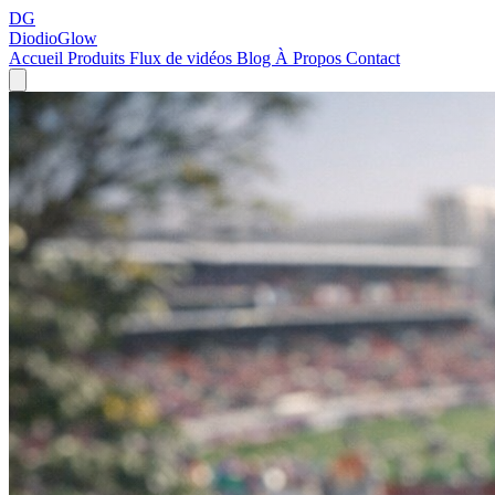
DG
DiodioGlow
Accueil
Produits
Flux de vidéos
Blog
À Propos
Contact