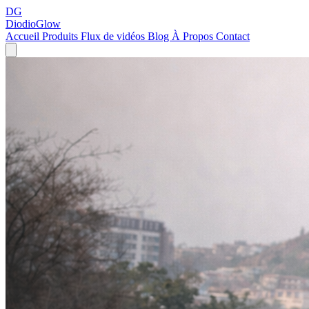
DG
DiodioGlow
Accueil
Produits
Flux de vidéos
Blog
À Propos
Contact