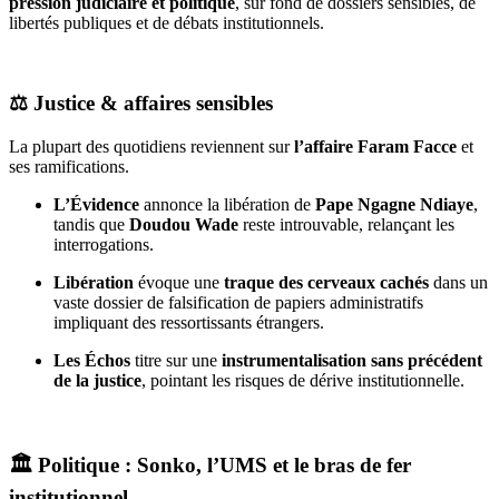
pression judiciaire et politique
, sur fond de dossiers sensibles, de
libertés publiques et de débats institutionnels.
⚖️ Justice & affaires sensibles
La plupart des quotidiens reviennent sur
l’affaire Faram Facce
et
ses ramifications.
L’Évidence
annonce la libération de
Pape Ngagne Ndiaye
,
tandis que
Doudou Wade
reste introuvable, relançant les
interrogations.
Libération
évoque une
traque des cerveaux cachés
dans un
vaste dossier de falsification de papiers administratifs
impliquant des ressortissants étrangers.
Les Échos
titre sur une
instrumentalisation sans précédent
de la justice
, pointant les risques de dérive institutionnelle.
🏛️ Politique : Sonko, l’UMS et le bras de fer
institutionnel