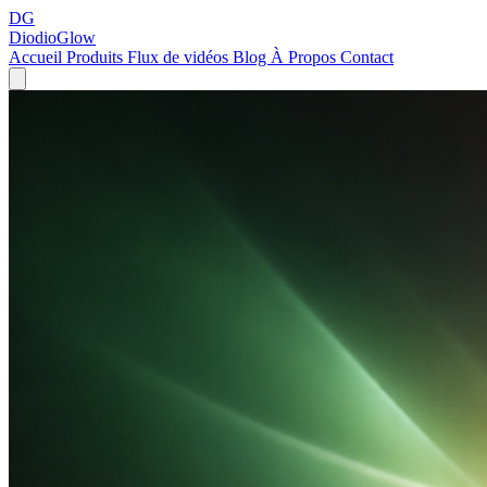
DG
DiodioGlow
Accueil
Produits
Flux de vidéos
Blog
À Propos
Contact