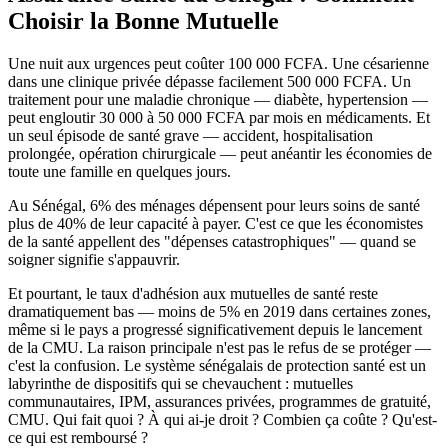
Choisir la Bonne Mutuelle
Une nuit aux urgences peut coûter 100 000 FCFA. Une césarienne
dans une clinique privée dépasse facilement 500 000 FCFA. Un
traitement pour une maladie chronique — diabète, hypertension —
peut engloutir 30 000 à 50 000 FCFA par mois en médicaments. Et
un seul épisode de santé grave — accident, hospitalisation
prolongée, opération chirurgicale — peut anéantir les économies de
toute une famille en quelques jours.
Au Sénégal, 6% des ménages dépensent pour leurs soins de santé
plus de 40% de leur capacité à payer. C'est ce que les économistes
de la santé appellent des "dépenses catastrophiques" — quand se
soigner signifie s'appauvrir.
Et pourtant, le taux d'adhésion aux mutuelles de santé reste
dramatiquement bas — moins de 5% en 2019 dans certaines zones,
même si le pays a progressé significativement depuis le lancement
de la CMU. La raison principale n'est pas le refus de se protéger —
c'est la confusion. Le système sénégalais de protection santé est un
labyrinthe de dispositifs qui se chevauchent : mutuelles
communautaires, IPM, assurances privées, programmes de gratuité,
CMU. Qui fait quoi ? À qui ai-je droit ? Combien ça coûte ? Qu'est-
ce qui est remboursé ?