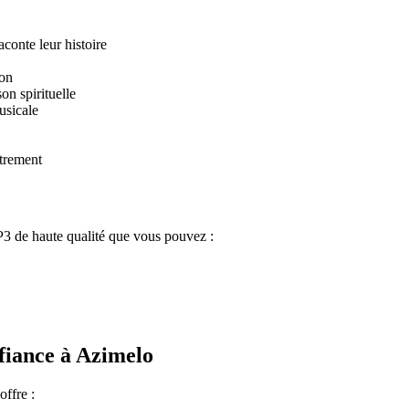
conte leur histoire
ion
n spirituelle
usicale
trement
P3 de haute qualité que vous pouvez :
nfiance à Azimelo
ffre :