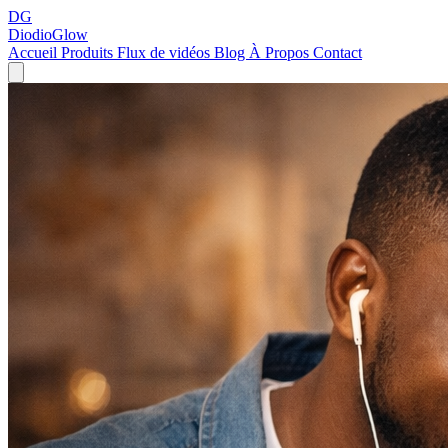
DG
DiodioGlow
Accueil
Produits
Flux de vidéos
Blog
À Propos
Contact