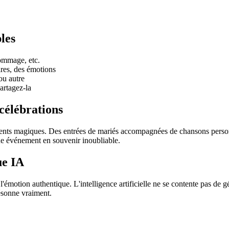
les
ommage, etc.
ires, des émotions
ou autre
artagez-la
célébrations
oments magiques. Des entrées de mariés accompagnées de chansons person
e événement en souvenir inoubliable.
ue IA
 l'émotion authentique. L'intelligence artificielle ne se contente pas de 
ésonne vraiment.