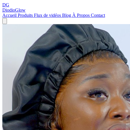
DG
DiodioGlow
Accueil
Produits
Flux de vidéos
Blog
À Propos
Contact