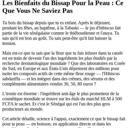
Les Bienfaits du Bissap Pour la Peau : Ce
Que Vous Ne Saviez Pas
Tu bois du bissap depuis que tu es enfant. Après le déjeuner,
pendant les fêtes, au baptême, à la Tabaski — le jus d'hibiscus fait
partie de la vie sénégalaise comme le thiéboudienne et l'ataya. Tu
sais qu'il est bon au goût. Tu sais peut-être qu'il fait baisser la
tension.
Mais est-ce que tu sais que la fleur que tu fais infuser dans ta carafe
est en train de devenir l'un des ingrédients les plus étudiés par la
recherche dermatologique mondiale ? Que des laboratoires en Corée
du Sud, en Europe et aux États-Unis dépensent des millions pour
isoler les composés actifs de cette même fleur rouge — l'Hibiscus
sabdariffa — et les intégrer dans des crèmes, des sérums et des
compléments alimentaires vendus 30, 50, 80 euros ?
L'ironie est énorme : l'ingrédient anti-âge le plus prometteur de la
cosmétique mondiale se trouve sur les étals du marché HLM à 500
FCFA le sachet. Et c'est le Sénégal qui est l'un des plus gros
producteurs au monde.
Cet article détaille, science à l'appui, exactement ce que le bissap fait
pour ta peau — en boisson, en application directe et dans les