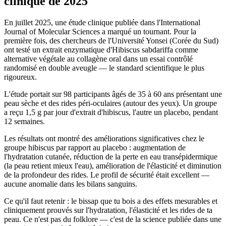
clinique de 2025
En juillet 2025, une étude clinique publiée dans l'International
Journal of Molecular Sciences a marqué un tournant. Pour la
première fois, des chercheurs de l'Université Yonsei (Corée du Sud)
ont testé un extrait enzymatique d'Hibiscus sabdariffa comme
alternative végétale au collagène oral dans un essai contrôlé
randomisé en double aveugle — le standard scientifique le plus
rigoureux.
L'étude portait sur 98 participants âgés de 35 à 60 ans présentant une
peau sèche et des rides péri-oculaires (autour des yeux). Un groupe
a reçu 1,5 g par jour d'extrait d'hibiscus, l'autre un placebo, pendant
12 semaines.
Les résultats ont montré des améliorations significatives chez le
groupe hibiscus par rapport au placebo : augmentation de
l'hydratation cutanée, réduction de la perte en eau transépidermique
(la peau retient mieux l'eau), amélioration de l'élasticité et diminution
de la profondeur des rides. Le profil de sécurité était excellent —
aucune anomalie dans les bilans sanguins.
Ce qu'il faut retenir : le bissap que tu bois a des effets mesurables et
cliniquement prouvés sur l'hydratation, l'élasticité et les rides de ta
peau. Ce n'est pas du folklore — c'est de la science publiée dans une