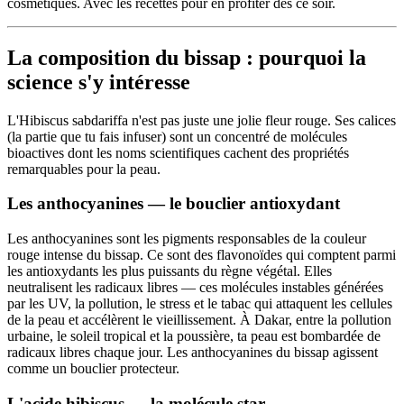
cosmétiques. Avec les recettes pour en profiter dès ce soir.
La composition du bissap : pourquoi la
science s'y intéresse
L'Hibiscus sabdariffa n'est pas juste une jolie fleur rouge. Ses calices
(la partie que tu fais infuser) sont un concentré de molécules
bioactives dont les noms scientifiques cachent des propriétés
remarquables pour la peau.
Les anthocyanines — le bouclier antioxydant
Les anthocyanines sont les pigments responsables de la couleur
rouge intense du bissap. Ce sont des flavonoïdes qui comptent parmi
les antioxydants les plus puissants du règne végétal. Elles
neutralisent les radicaux libres — ces molécules instables générées
par les UV, la pollution, le stress et le tabac qui attaquent les cellules
de la peau et accélèrent le vieillissement. À Dakar, entre la pollution
urbaine, le soleil tropical et la poussière, ta peau est bombardée de
radicaux libres chaque jour. Les anthocyanines du bissap agissent
comme un bouclier protecteur.
L'acide hibiscus — la molécule star