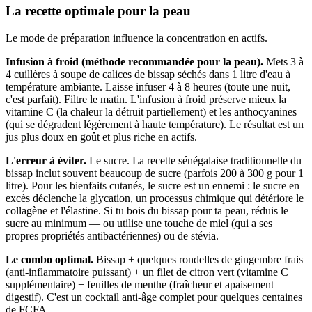
La recette optimale pour la peau
Le mode de préparation influence la concentration en actifs.
Infusion à froid (méthode recommandée pour la peau).
Mets 3 à
4 cuillères à soupe de calices de bissap séchés dans 1 litre d'eau à
température ambiante. Laisse infuser 4 à 8 heures (toute une nuit,
c'est parfait). Filtre le matin. L'infusion à froid préserve mieux la
vitamine C (la chaleur la détruit partiellement) et les anthocyanines
(qui se dégradent légèrement à haute température). Le résultat est un
jus plus doux en goût et plus riche en actifs.
L'erreur à éviter.
Le sucre. La recette sénégalaise traditionnelle du
bissap inclut souvent beaucoup de sucre (parfois 200 à 300 g pour 1
litre). Pour les bienfaits cutanés, le sucre est un ennemi : le sucre en
excès déclenche la glycation, un processus chimique qui détériore le
collagène et l'élastine. Si tu bois du bissap pour ta peau, réduis le
sucre au minimum — ou utilise une touche de miel (qui a ses
propres propriétés antibactériennes) ou de stévia.
Le combo optimal.
Bissap + quelques rondelles de gingembre frais
(anti-inflammatoire puissant) + un filet de citron vert (vitamine C
supplémentaire) + feuilles de menthe (fraîcheur et apaisement
digestif). C'est un cocktail anti-âge complet pour quelques centaines
de FCFA.