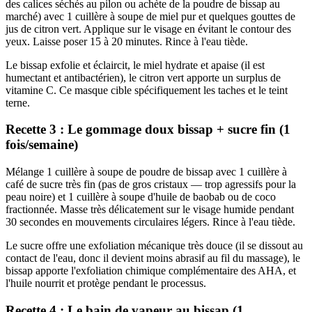
des calices séchés au pilon ou achète de la poudre de bissap au
marché) avec 1 cuillère à soupe de miel pur et quelques gouttes de
jus de citron vert. Applique sur le visage en évitant le contour des
yeux. Laisse poser 15 à 20 minutes. Rince à l'eau tiède.
Le bissap exfolie et éclaircit, le miel hydrate et apaise (il est
humectant et antibactérien), le citron vert apporte un surplus de
vitamine C. Ce masque cible spécifiquement les taches et le teint
terne.
Recette 3 : Le gommage doux bissap + sucre fin (1
fois/semaine)
Mélange 1 cuillère à soupe de poudre de bissap avec 1 cuillère à
café de sucre très fin (pas de gros cristaux — trop agressifs pour la
peau noire) et 1 cuillère à soupe d'huile de baobab ou de coco
fractionnée. Masse très délicatement sur le visage humide pendant
30 secondes en mouvements circulaires légers. Rince à l'eau tiède.
Le sucre offre une exfoliation mécanique très douce (il se dissout au
contact de l'eau, donc il devient moins abrasif au fil du massage), le
bissap apporte l'exfoliation chimique complémentaire des AHA, et
l'huile nourrit et protège pendant le processus.
Recette 4 : Le bain de vapeur au bissap (1