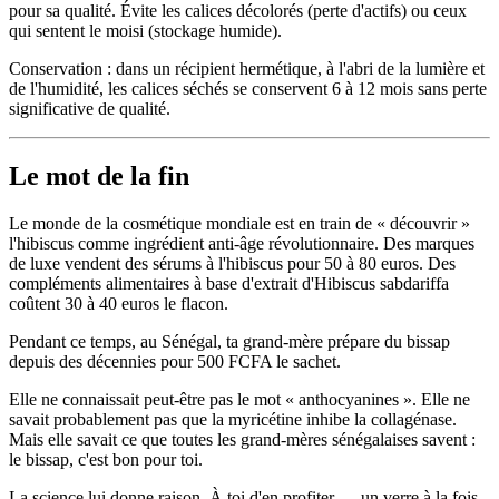
pour sa qualité. Évite les calices décolorés (perte d'actifs) ou ceux
qui sentent le moisi (stockage humide).
Conservation : dans un récipient hermétique, à l'abri de la lumière et
de l'humidité, les calices séchés se conservent 6 à 12 mois sans perte
significative de qualité.
Le mot de la fin
Le monde de la cosmétique mondiale est en train de « découvrir »
l'hibiscus comme ingrédient anti-âge révolutionnaire. Des marques
de luxe vendent des sérums à l'hibiscus pour 50 à 80 euros. Des
compléments alimentaires à base d'extrait d'Hibiscus sabdariffa
coûtent 30 à 40 euros le flacon.
Pendant ce temps, au Sénégal, ta grand-mère prépare du bissap
depuis des décennies pour 500 FCFA le sachet.
Elle ne connaissait peut-être pas le mot « anthocyanines ». Elle ne
savait probablement pas que la myricétine inhibe la collagénase.
Mais elle savait ce que toutes les grand-mères sénégalaises savent :
le bissap, c'est bon pour toi.
La science lui donne raison. À toi d'en profiter — un verre à la fois,