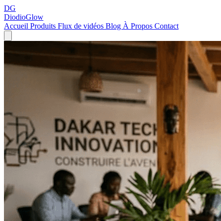
DG
DiodioGlow
Accueil
Produits
Flux de vidéos
Blog
À Propos
Contact