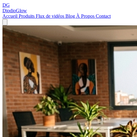
DG
DiodioGlow
Accueil
Produits
Flux de vidéos
Blog
À Propos
Contact