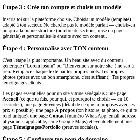
Étape 3 : Crée ton compte et choisis un modèle
Inscris-toi sur la plateforme choisie. Choisis un modèle (template)
adapté à ton secteur. Ne cherche pas le modèle parfait — choisis-en
un qui a la bonne structure (nombre de sections, mise en page
générale) et personnalise-le ensuite avec ton contenu.
Étape 4 : Personnalise avec TON contenu
C'est l'étape la plus importante. Un beau site avec du contenu
générique ("Lorem ipsum" ou "Bienvenue sur notre site") ne sert à
rien. Remplace chaque texte par tes propres mots. Tes propres
photos (prises avec un bon smartphone, c'est suffisant). Tes propres
témoignages clients.
Les pages essentielles pour un site vitrine sénégalais : une page
Accueil
(ce que tu fais, pour qui, et pourquoi te choisir — en 10
secondes), une page
Services
(détail de ce que tu proposes avec les
prix si possible), une page
À propos
(ton histoire, ta photo, ce qui te
rend unique), une page
Contact
(numéro WhatsApp, email, adresse
physique si applicable, carte Google Maps) et éventuellement une
page
Témoignages/Portfolio
(preuves sociales).
Étape 5 : Configure ton nom de domaine