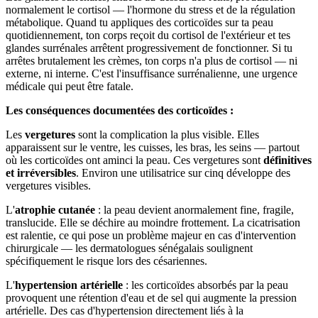
normalement le cortisol — l'hormone du stress et de la régulation
métabolique. Quand tu appliques des corticoïdes sur ta peau
quotidiennement, ton corps reçoit du cortisol de l'extérieur et tes
glandes surrénales arrêtent progressivement de fonctionner. Si tu
arrêtes brutalement les crèmes, ton corps n'a plus de cortisol — ni
externe, ni interne. C'est l'insuffisance surrénalienne, une urgence
médicale qui peut être fatale.
Les conséquences documentées des corticoïdes :
Les
vergetures
sont la complication la plus visible. Elles
apparaissent sur le ventre, les cuisses, les bras, les seins — partout
où les corticoïdes ont aminci la peau. Ces vergetures sont
définitives
et irréversibles
. Environ une utilisatrice sur cinq développe des
vergetures visibles.
L'
atrophie cutanée
: la peau devient anormalement fine, fragile,
translucide. Elle se déchire au moindre frottement. La cicatrisation
est ralentie, ce qui pose un problème majeur en cas d'intervention
chirurgicale — les dermatologues sénégalais soulignent
spécifiquement le risque lors des césariennes.
L'
hypertension artérielle
: les corticoïdes absorbés par la peau
provoquent une rétention d'eau et de sel qui augmente la pression
artérielle. Des cas d'hypertension directement liés à la