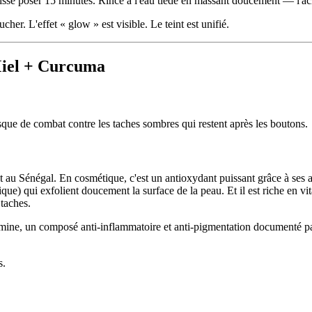
isse poser 15 minutes. Rince à l'eau tiède en massant doucement — l'aci
er. L'effet « glow » est visible. Le teint est unifié.
Miel + Curcuma
que de combat contre les taches sombres qui restent après les boutons.
t au Sénégal. En cosmétique, c'est un antioxydant puissant grâce à ses a
lique) qui exfolient doucement la surface de la peau. Et il est riche en v
 taches.
ine, un composé anti-inflammatoire et anti-pigmentation documenté par
s.