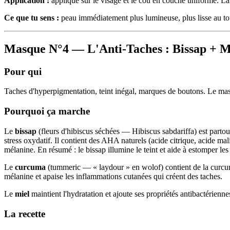
Application :
applique sur le visage et le cou en couche uniforme. La
Ce que tu sens :
peau immédiatement plus lumineuse, plus lisse au touch
Masque N°4 — L'Anti-Taches : Bissap + 
Pour qui
Taches d'hyperpigmentation, teint inégal, marques de boutons. Le mas
Pourquoi ça marche
Le
bissap
(fleurs d'hibiscus séchées — Hibiscus sabdariffa) est partou
stress oxydatif. Il contient des AHA naturels (acide citrique, acide ma
mélanine. En résumé : le bissap illumine le teint et aide à estomper les
Le
curcuma
(tummeric — « laydour » en wolof) contient de la curcum
mélanine et apaise les inflammations cutanées qui créent des taches.
Le
miel
maintient l'hydratation et ajoute ses propriétés antibactérienne
La recette