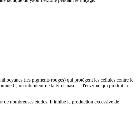
de lactique du yaourt exfolie pendant le rinçage.
nthocyanes (les pigments rouges) qui protègent les cellules contre le
itamine C, un inhibiteur de la tyrosinase — l'enzyme qui produit la
 de nombreuses études. Il inhibe la production excessive de