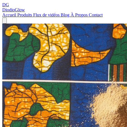
DG
DiodioGlow
Accueil
Produits
Flux de vidéos
Blog
À Propos
Contact