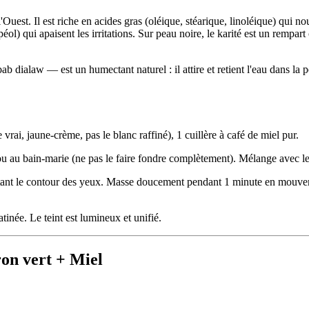
'Ouest. Il est riche en acides gras (oléique, stéarique, linoléique) qui n
ol) qui apaisent les irritations. Sur peau noire, le karité est un rempart
alaw — est un humectant naturel : il attire et retient l'eau dans la peau
 vrai, jaune-crème, pas le blanc raffiné), 1 cuillère à café de miel pur.
ns ou au bain-marie (ne pas le faire fondre complètement). Mélange avec 
tant le contour des yeux. Masse doucement pendant 1 minute en mouvemen
tinée. Le teint est lumineux et unifié.
on vert + Miel