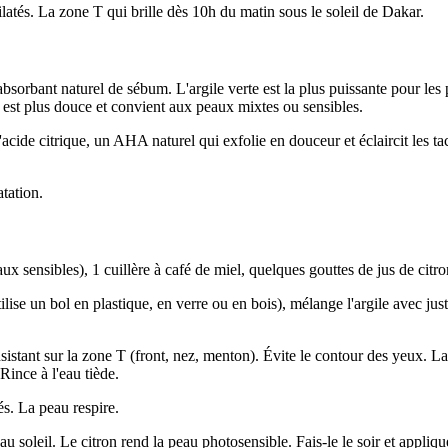
latés. La zone T qui brille dès 10h du matin sous le soleil de Dakar.
sorbant naturel de sébum. L'argile verte est la plus puissante pour les p
) est plus douce et convient aux peaux mixtes ou sensibles.
'acide citrique, un AHA naturel qui exfolie en douceur et éclaircit les t
atation.
x sensibles), 1 cuillère à café de miel, quelques gouttes de jus de citron
lise un bol en plastique, en verre ou en bois), mélange l'argile avec just
istant sur la zone T (front, nez, menton). Évite le contour des yeux. L
ince à l'eau tiède.
és. La peau respire.
au soleil. Le citron rend la peau photosensible. Fais-le le soir et appli