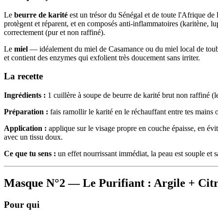
Le
beurre de karité
est un trésor du Sénégal et de toute l'Afrique de l
protègent et réparent, et en composés anti-inflammatoires (karitène, lupé
correctement (pur et non raffiné).
Le
miel
— idéalement du miel de Casamance ou du miel local de toubab di
et contient des enzymes qui exfolient très doucement sans irriter.
La recette
Ingrédients :
1 cuillère à soupe de beurre de karité brut non raffiné (le
Préparation :
fais ramollir le karité en le réchauffant entre tes mai
Application :
applique sur le visage propre en couche épaisse, en évi
avec un tissu doux.
Ce que tu sens :
un effet nourrissant immédiat, la peau est souple et sa
Masque N°2 — Le Purifiant : Argile + Citr
Pour qui