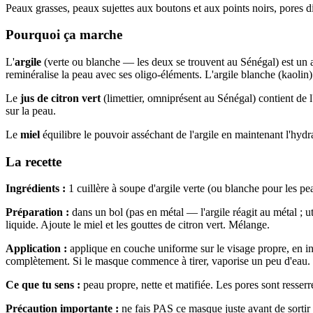
Peaux grasses, peaux sujettes aux boutons et aux points noirs, pores di
Pourquoi ça marche
L'
argile
(verte ou blanche — les deux se trouvent au Sénégal) est un ab
reminéralise la peau avec ses oligo-éléments. L'argile blanche (kaolin
Le
jus de citron vert
(limettier, omniprésent au Sénégal) contient de l
sur la peau.
Le
miel
équilibre le pouvoir asséchant de l'argile en maintenant l'hydr
La recette
Ingrédients :
1 cuillère à soupe d'argile verte (ou blanche pour les peau
Préparation :
dans un bol (pas en métal — l'argile réagit au métal ; uti
liquide. Ajoute le miel et les gouttes de citron vert. Mélange.
Application :
applique en couche uniforme sur le visage propre, en ins
complètement. Si le masque commence à tirer, vaporise un peu d'eau. R
Ce que tu sens :
peau propre, nette et matifiée. Les pores sont resserr
Précaution importante :
ne fais PAS ce masque juste avant de sortir 