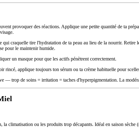
ent provoquer des réactions. Applique une petite quantité de ta préparat
 visage.
e qui craquelle tire l'hydratation de ta peau au lieu de la nourrir. Ret
se pour le maintenir humide.
liquer un masque pour que les actifs pénètrent correctement.
rincé, applique toujours ton sérum ou ta crème habituelle pour sceller 
e — trop de soins = irritation = taches d'hyperpigmentation. La modérat
Miel
, la climatisation ou les produits trop décapants. Idéal en saison sèche