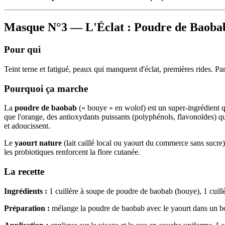
Masque N°3 — L'Éclat : Poudre de Baoba
Pour qui
Teint terne et fatigué, peaux qui manquent d'éclat, premières rides. P
Pourquoi ça marche
La
poudre de baobab
(« bouye » en wolof) est un super-ingrédient q
que l'orange, des antioxydants puissants (polyphénols, flavonoïdes) qui
et adoucissent.
Le
yaourt nature
(lait caillé local ou yaourt du commerce sans sucre) 
les probiotiques renforcent la flore cutanée.
La recette
Ingrédients :
1 cuillère à soupe de poudre de baobab (bouye), 1 cuillèr
Préparation :
mélange la poudre de baobab avec le yaourt dans un bol j