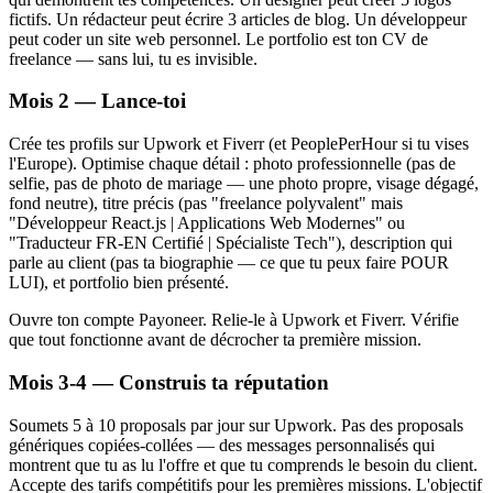
fictifs. Un rédacteur peut écrire 3 articles de blog. Un développeur
peut coder un site web personnel. Le portfolio est ton CV de
freelance — sans lui, tu es invisible.
Mois 2 — Lance-toi
Crée tes profils sur Upwork et Fiverr (et PeoplePerHour si tu vises
l'Europe). Optimise chaque détail : photo professionnelle (pas de
selfie, pas de photo de mariage — une photo propre, visage dégagé,
fond neutre), titre précis (pas "freelance polyvalent" mais
"Développeur React.js | Applications Web Modernes" ou
"Traducteur FR-EN Certifié | Spécialiste Tech"), description qui
parle au client (pas ta biographie — ce que tu peux faire POUR
LUI), et portfolio bien présenté.
Ouvre ton compte Payoneer. Relie-le à Upwork et Fiverr. Vérifie
que tout fonctionne avant de décrocher ta première mission.
Mois 3-4 — Construis ta réputation
Soumets 5 à 10 proposals par jour sur Upwork. Pas des proposals
génériques copiées-collées — des messages personnalisés qui
montrent que tu as lu l'offre et que tu comprends le besoin du client.
Accepte des tarifs compétitifs pour les premières missions. L'objectif