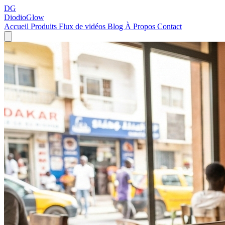
DG
DiodioGlow
Accueil
Produits
Flux de vidéos
Blog
À Propos
Contact