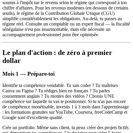
soumis à l'impôt sur le revenu selon le régime qui correspond à ton
chiffre d'affaires. Pour les revenus modestes (en dessous de certains
seuils), le régime de la Contribution Globale Unique (CGU)
simplifie considérablement les obligations. Au-delà, tu passes au
régime réel. Consulte un comptable ou un expert fiscal — la fiscalité
sénégalaise n'est pas insurmontable, mais elle nécessite un
accompagnement professionnel pour être optimisée.
Le plan d'action : de zéro à premier
dollar
Mois 1 — Prépare-toi
Identifie ta compétence vendable. Tu sais coder ? Tu maîtrises
Canva ou Figma ? Tu rédiges bien en français ? Tu parles
couramment anglais ? Tu montes des vidéos ? Choisis UNE
compétence sur laquelle tu vas te positionner. Si tu n'as pas encore
de compétence monétisable, investis 1 à 3 mois dans l'apprentissage
: les formations gratuites sur YouTube, Coursera, freeCodeCamp et
Google sont d'excellente qualité.
Crée un portfolio. Même sans client, tu peux créer des projets fictifs
qui démontrent tes compétences. Un designer peut créer 5 logos