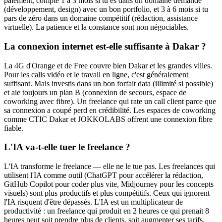
paiement, compte 1 à 3 mois si tu es dans un domaine demandé
(développement, design) avec un bon portfolio, et 3 à 6 mois si tu
pars de zéro dans un domaine compétitif (rédaction, assistance
virtuelle). La patience et la constance sont non négociables.
La connexion internet est-elle suffisante à Dakar ?
La 4G d'Orange et de Free couvre bien Dakar et les grandes villes.
Pour les calls vidéo et le travail en ligne, c'est généralement
suffisant. Mais investis dans un bon forfait data (illimité si possible)
et aie toujours un plan B (connexion de secours, espace de
coworking avec fibre). Un freelance qui rate un call client parce que
sa connexion a coupé perd en crédibilité. Les espaces de coworking
comme CTIC Dakar et JOKKOLABS offrent une connexion fibre
fiable.
L'IA va-t-elle tuer le freelance ?
L'IA transforme le freelance — elle ne le tue pas. Les freelances qui
utilisent l'IA comme outil (ChatGPT pour accélérer la rédaction,
GitHub Copilot pour coder plus vite, Midjourney pour les concepts
visuels) sont plus productifs et plus compétitifs. Ceux qui ignorent
l'IA risquent d'être dépassés. L'IA est un multiplicateur de
productivité : un freelance qui produit en 2 heures ce qui prenait 8
heures peut soit prendre plus de clients, soit augmenter ses tarifs.