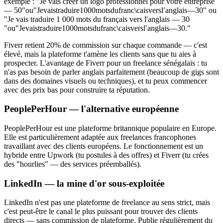
exemple : "Je vais créer un logo professionnel pour votre entreprise
— 50
"ou"Jevaistraduire1000motsdufranc\caisversl′anglais—30" ou
"Je vais traduire 1 000 mots du français vers l'anglais — 30
"
o
u
"
J
e
v
ai
s
t
r
a
d
u
i
re
1000
m
o
t
s
d
u
f
r
an
c
\c
ai
s
v
ers
l
′
an
g
l
ai
s
—30
."
Fiverr retient 20% de commission sur chaque commande — c'est
élevé, mais la plateforme t'amène les clients sans que tu aies à
prospecter. L'avantage de Fiverr pour un freelance sénégalais : tu
n'as pas besoin de parler anglais parfaitement (beaucoup de gigs sont
dans des domaines visuels ou techniques), et tu peux commencer
avec des prix bas pour construire ta réputation.
PeoplePerHour — l'alternative européenne
PeoplePerHour est une plateforme britannique populaire en Europe.
Elle est particulièrement adaptée aux freelances francophones
travaillant avec des clients européens. Le fonctionnement est un
hybride entre Upwork (tu postules à des offres) et Fiverr (tu crées
des "hourlies" — des services préemballés).
LinkedIn — la mine d'or sous-exploitée
LinkedIn n'est pas une plateforme de freelance au sens strict, mais
c'est peut-être le canal le plus puissant pour trouver des clients
directs — sans commission de plateforme. Publie régulièrement du