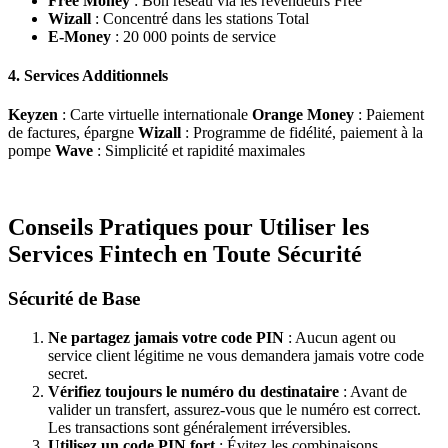
Free Money
: Bon réseau via les revendeurs Free
Wizall
: Concentré dans les stations Total
E-Money
: 20 000 points de service
4. Services Additionnels
Keyzen
: Carte virtuelle internationale
Orange Money
: Paiement
de factures, épargne
Wizall
: Programme de fidélité, paiement à la
pompe
Wave
: Simplicité et rapidité maximales
Conseils Pratiques pour Utiliser les
Services Fintech en Toute Sécurité
Sécurité de Base
Ne partagez jamais votre code PIN
: Aucun agent ou
service client légitime ne vous demandera jamais votre code
secret.
Vérifiez toujours le numéro du destinataire
: Avant de
valider un transfert, assurez-vous que le numéro est correct.
Les transactions sont généralement irréversibles.
Utilisez un code PIN fort
: Évitez les combinaisons