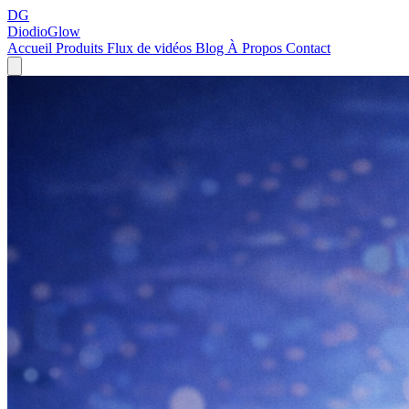
DG
DiodioGlow
Accueil
Produits
Flux de vidéos
Blog
À Propos
Contact