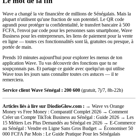
Le mot de la fin
Wave a changé la vie financière de millions de Sénégalais. Mais la
plupart n'utilisent qu'une fraction de son potentiel. Le QR code
agrandi pour protéger ta confidentialité, le transfert bancaire à 500
FCFA, l'envoi par code pour les personnes sans smartphone, Wave
Business pour les entrepreneurs, les liens de paiement pour la vente
en ligne — toutes ces fonctionnalités sont là, gratuites ou presque, à
portée de main.
Prends 10 minutes aujourd'hui pour explorer les menus de ton
application Wave. Tu vas découvrir des fonctions que tu ne
soupçonnais pas. Et partage ce guide avec quelqu'un qui utilise
Wave tous les jours sans connaître toutes ces astuces — il te
remerciera.
Service client Wave Sénégal : 200 600
(gratuit, 7j/7, 8h-22h)
Articles liés à lire sur DiodioGlow.com :
→ Wave vs Orange
Money vs Free Money : Comparatif Complet 2026 → Comment
Créer un Compte TikTok Business au Sénégal : Guide 2026 → Les
15 Métiers Les Plus Demandés au Sénégal en 2026 → E-Commerce
au Sénégal : Vendre en Ligne Sans Gros Budget → Économiser 50
000 FCFA Par Mois : Le Guide Pratique Pour les Sénégalais