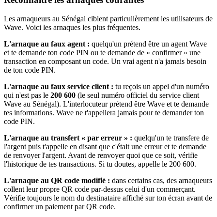
Les arnaqueurs au Sénégal ciblent particulièrement les utilisateurs de
Wave. Voici les arnaques les plus fréquentes.
L'arnaque au faux agent :
quelqu'un prétend être un agent Wave
et te demande ton code PIN ou te demande de « confirmer » une
transaction en composant un code. Un vrai agent n'a jamais besoin
de ton code PIN.
L'arnaque au faux service client :
tu reçois un appel d'un numéro
qui n'est pas le
200 600
(le seul numéro officiel du service client
Wave au Sénégal). L'interlocuteur prétend être Wave et te demande
tes informations. Wave ne t'appellera jamais pour te demander ton
code PIN.
L'arnaque au transfert « par erreur » :
quelqu'un te transfere de
l'argent puis t'appelle en disant que c'était une erreur et te demande
de renvoyer l'argent. Avant de renvoyer quoi que ce soit, vérifie
l'historique de tes transactions. Si tu doutes, appelle le 200 600.
L'arnaque au QR code modifié :
dans certains cas, des arnaqueurs
collent leur propre QR code par-dessus celui d'un commerçant.
Vérifie toujours le nom du destinataire affiché sur ton écran avant de
confirmer un paiement par QR code.