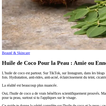
Beauté & Skincare
Huile de Coco Pour la Peau : Amie ou Enn
L'huile de coco est partout. Sur TikTok, sur Instagram, dans les blogs
fois. Hydratation, anti-rides, anti-acné, éclaircissement du teint, cicat
La réalité est beaucoup plus nuancée.
Oui, l'huile de coco a de vrais bénéfices scientifiquement prouvés. M
pour ta peau, surtout si tu l'appliques sur le visage.
Ce guide te donne la vérité complète sur l'huile de coco et la peau : ce 