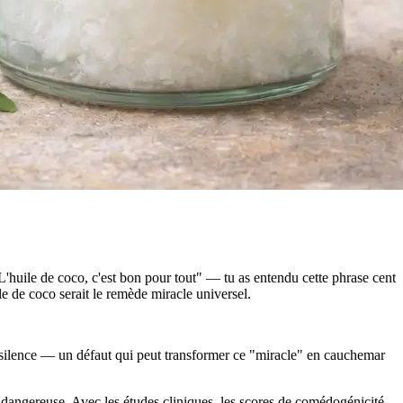
L'huile de coco, c'est bon pour tout" — tu as entendu cette phrase cent
ile de coco serait le remède miracle universel.
s silence — un défaut qui peut transformer ce "miracle" en cauchemar
 est dangereuse. Avec les études cliniques, les scores de comédogénicité