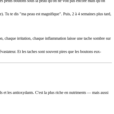
s petits boutons sous la peau qu'on ne voit pas encore mais qu'on
re). Tu te dis "ma peau est magnifique". Puis, 2 à 4 semaines plus tard,
n, chaque irritation, chaque inflammation laisse une tache sombre sur
vastateur. Et les taches sont souvent pires que les boutons eux-
ls et les antioxydants. C'est la plus riche en nutriments — mais aussi