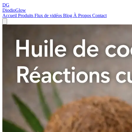
DG
DiodioGlow
Accueil
Produits
Flux de vidéos
Blog
À Propos
Contact