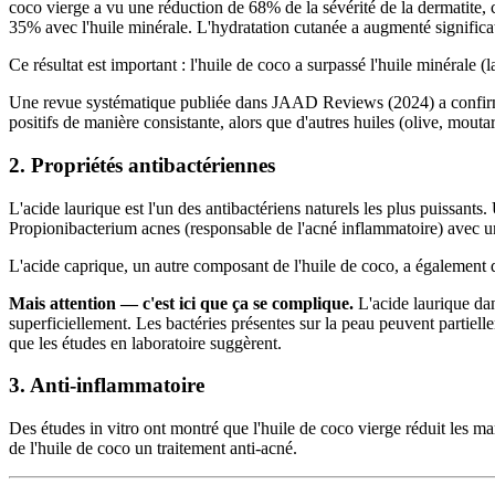
coco vierge a vu une réduction de 68% de la sévérité de la dermatite, 
35% avec l'huile minérale. L'hydratation cutanée a augmenté significa
Ce résultat est important : l'huile de coco a surpassé l'huile minérale (
Une revue systématique publiée dans JAAD Reviews (2024) a confirmé c
positifs de manière consistante, alors que d'autres huiles (olive, moutar
2. Propriétés antibactériennes
L'acide laurique est l'un des antibactériens naturels les plus puissants
Propionibacterium acnes (responsable de l'acné inflammatoire) avec un
L'acide caprique, un autre composant de l'huile de coco, a également 
Mais attention — c'est ici que ça se complique.
L'acide laurique dans
superficiellement. Les bactéries présentes sur la peau peuvent partiellem
que les études en laboratoire suggèrent.
3. Anti-inflammatoire
Des études in vitro ont montré que l'huile de coco vierge réduit les mar
de l'huile de coco un traitement anti-acné.