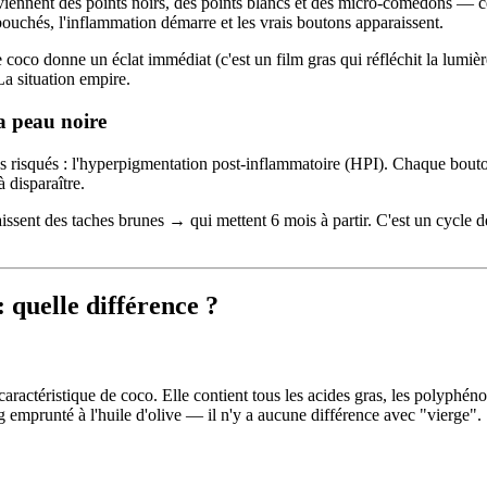
viennent des points noirs, des points blancs et des micro-comédons — ce
bouchés, l'inflammation démarre et les vrais boutons apparaissent.
e coco donne un éclat immédiat (c'est un film gras qui réfléchit la lumiè
La situation empire.
a peau noire
s risqués : l'hyperpigmentation post-inflammatoire (HPI). Chaque bouto
 disparaître.
sent des taches brunes → qui mettent 6 mois à partir. C'est un cycle dé
: quelle différence ?
caractéristique de coco. Elle contient tous les acides gras, les polyphéno
emprunté à l'huile d'olive — il n'y a aucune différence avec "vierge".