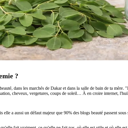
emie ?
 beauté, dans les marchés de Dakar et dans la salle de bain de ta mère. "
risation, cheveux, vergetures, coups de soleil… À en croire internet, l'hu
ais elle a aussi un défaut majeur que 90% des blogs beauté passent sou
qu'elle fait vraiment, ce qu'elle ne fait pas, où elle est utile et où elle