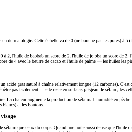
sée en dermatologie. Cette échelle va de 0 (ne bouche pas les pores) à 5 
0 à 2, l'huile de baobab un score de 2, l'huile de jojoba un score de 2, l'
core de 4 avec le beurre de cacao et l'huile de palme — les huiles les pl
st un acide gras saturé à chaîne relativement longue (12 carbones). C'est
pénètre pas facilement — elle reste en surface, piégeant le sébum, les cell
re. La chaleur augmente la production de sébum. L'humidité empêche l'h
s blancs) et les boutons.
 visage
 de sébum que ceux du corps. Quand une huile aussi dense que l'huile de c