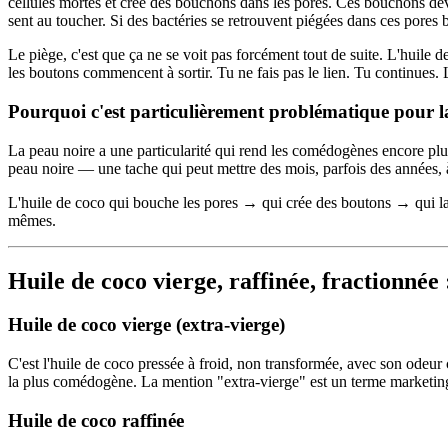
cellules mortes et crée des bouchons dans les pores. Ces bouchons de
sent au toucher. Si des bactéries se retrouvent piégées dans ces pores 
Le piège, c'est que ça ne se voit pas forcément tout de suite. L'huile d
les boutons commencent à sortir. Tu ne fais pas le lien. Tu continues. 
Pourquoi c'est particulièrement problématique pour l
La peau noire a une particularité qui rend les comédogènes encore plu
peau noire — une tache qui peut mettre des mois, parfois des années, à
L'huile de coco qui bouche les pores → qui crée des boutons → qui lais
mêmes.
Huile de coco vierge, raffinée, fractionnée 
Huile de coco vierge (extra-vierge)
C'est l'huile de coco pressée à froid, non transformée, avec son odeur 
la plus comédogène. La mention "extra-vierge" est un terme marketing 
Huile de coco raffinée