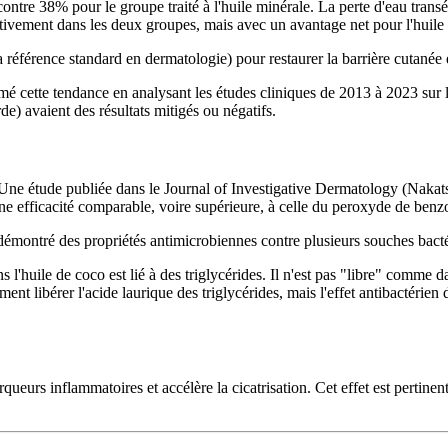
contre 38% pour le groupe traité à l'huile minérale. La perte d'eau tra
tivement dans les deux groupes, mais avec un avantage net pour l'huile
la référence standard en dermatologie) pour restaurer la barrière cutanée e
ette tendance en analysant les études cliniques de 2013 à 2023 sur les 
de) avaient des résultats mitigés ou négatifs.
. Une étude publiée dans le Journal of Investigative Dermatology (Nakatsu
e efficacité comparable, voire supérieure, à celle du peroxyde de benzo
démontré des propriétés antimicrobiennes contre plusieurs souches bacté
 l'huile de coco est lié à des triglycérides. Il n'est pas "libre" comme d
ent libérer l'acide laurique des triglycérides, mais l'effet antibactérien
queurs inflammatoires et accélère la cicatrisation. Cet effet est pertine