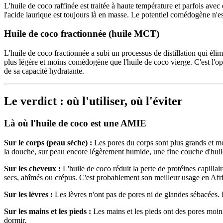
L'huile de coco raffinée est traitée à haute température et parfois ave
l'acide laurique est toujours là en masse. Le potentiel comédogène n'est
Huile de coco fractionnée (huile MCT)
L'huile de coco fractionnée a subi un processus de distillation qui élim
plus légère et moins comédogène que l'huile de coco vierge. C'est l'opt
de sa capacité hydratante.
Le verdict : où l'utiliser, où l'éviter
Là où l'huile de coco est une AMIE
Sur le corps (peau sèche) :
Les pores du corps sont plus grands et moi
la douche, sur peau encore légèrement humide, une fine couche d'huile d
Sur les cheveux :
L'huile de coco réduit la perte de protéines capillai
secs, abîmés ou crépus. C'est probablement son meilleur usage en Afri
Sur les lèvres :
Les lèvres n'ont pas de pores ni de glandes sébacées. 
Sur les mains et les pieds :
Les mains et les pieds ont des pores moins
dormir.