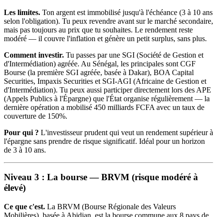
Les limites.
Ton argent est immobilisé jusqu'à l'échéance (3 à 10 ans
selon l'obligation). Tu peux revendre avant sur le marché secondaire,
mais pas toujours au prix que tu souhaites. Le rendement reste
modéré — il couvre l'inflation et génère un petit surplus, sans plus.
Comment investir.
Tu passes par une SGI (Société de Gestion et
d'Intermédiation) agréée. Au Sénégal, les principales sont CGF
Bourse (la première SGI agréée, basée à Dakar), BOA Capital
Securities, Impaxis Securities et SGI-AGI (Africaine de Gestion et
d'Intermédiation). Tu peux aussi participer directement lors des APE
(Appels Publics à l'Épargne) que l'État organise régulièrement — la
dernière opération a mobilisé 450 milliards FCFA avec un taux de
couverture de 150%.
Pour qui ?
L'investisseur prudent qui veut un rendement supérieur à
l'épargne sans prendre de risque significatif. Idéal pour un horizon
de 3 à 10 ans.
Niveau 3 : La bourse — BRVM (risque modéré à
élevé)
Ce que c'est.
La BRVM (Bourse Régionale des Valeurs
Mobilières), basée à Abidjan, est la bourse commune aux 8 pays de