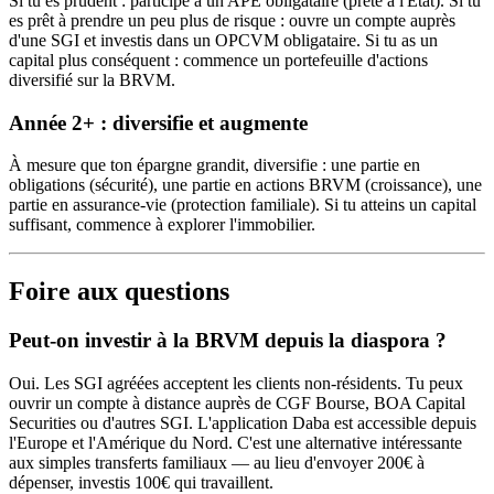
Si tu es prudent : participe à un APE obligataire (prête à l'État). Si tu
es prêt à prendre un peu plus de risque : ouvre un compte auprès
d'une SGI et investis dans un OPCVM obligataire. Si tu as un
capital plus conséquent : commence un portefeuille d'actions
diversifié sur la BRVM.
Année 2+ : diversifie et augmente
À mesure que ton épargne grandit, diversifie : une partie en
obligations (sécurité), une partie en actions BRVM (croissance), une
partie en assurance-vie (protection familiale). Si tu atteins un capital
suffisant, commence à explorer l'immobilier.
Foire aux questions
Peut-on investir à la BRVM depuis la diaspora ?
Oui. Les SGI agréées acceptent les clients non-résidents. Tu peux
ouvrir un compte à distance auprès de CGF Bourse, BOA Capital
Securities ou d'autres SGI. L'application Daba est accessible depuis
l'Europe et l'Amérique du Nord. C'est une alternative intéressante
aux simples transferts familiaux — au lieu d'envoyer 200€ à
dépenser, investis 100€ qui travaillent.