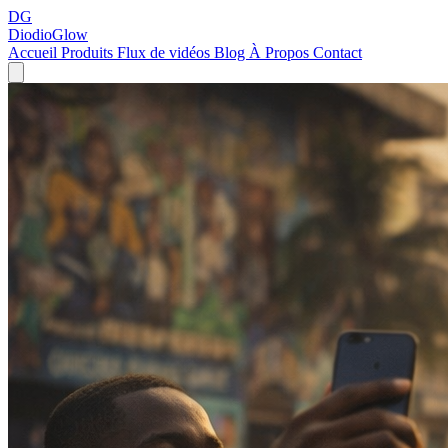
DG
DiodioGlow
Accueil
Produits
Flux de vidéos
Blog
À Propos
Contact