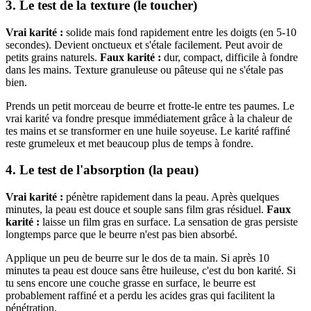
3. Le test de la texture (le toucher)
Vrai karité :
solide mais fond rapidement entre les doigts (en 5-10
secondes). Devient onctueux et s'étale facilement. Peut avoir de
petits grains naturels.
Faux karité :
dur, compact, difficile à fondre
dans les mains. Texture granuleuse ou pâteuse qui ne s'étale pas
bien.
Prends un petit morceau de beurre et frotte-le entre tes paumes. Le
vrai karité va fondre presque immédiatement grâce à la chaleur de
tes mains et se transformer en une huile soyeuse. Le karité raffiné
reste grumeleux et met beaucoup plus de temps à fondre.
4. Le test de l'absorption (la peau)
Vrai karité :
pénètre rapidement dans la peau. Après quelques
minutes, la peau est douce et souple sans film gras résiduel.
Faux
karité :
laisse un film gras en surface. La sensation de gras persiste
longtemps parce que le beurre n'est pas bien absorbé.
Applique un peu de beurre sur le dos de ta main. Si après 10
minutes ta peau est douce sans être huileuse, c'est du bon karité. Si
tu sens encore une couche grasse en surface, le beurre est
probablement raffiné et a perdu les acides gras qui facilitent la
pénétration.