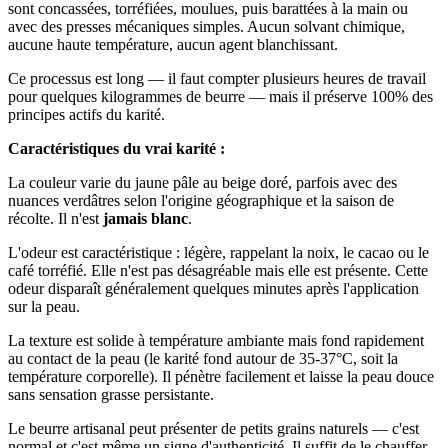
sont concassées, torréfiées, moulues, puis barattées à la main ou
avec des presses mécaniques simples. Aucun solvant chimique,
aucune haute température, aucun agent blanchissant.
Ce processus est long — il faut compter plusieurs heures de travail
pour quelques kilogrammes de beurre — mais il préserve 100% des
principes actifs du karité.
Caractéristiques du vrai karité :
La couleur varie du jaune pâle au beige doré, parfois avec des
nuances verdâtres selon l'origine géographique et la saison de
récolte. Il n'est
jamais blanc
.
L'odeur est caractéristique : légère, rappelant la noix, le cacao ou le
café torréfié. Elle n'est pas désagréable mais elle est présente. Cette
odeur disparaît généralement quelques minutes après l'application
sur la peau.
La texture est solide à température ambiante mais fond rapidement
au contact de la peau (le karité fond autour de 35-37°C, soit la
température corporelle). Il pénètre facilement et laisse la peau douce
sans sensation grasse persistante.
Le beurre artisanal peut présenter de petits grains naturels — c'est
normal et c'est même un signe d'authenticité. Il suffit de le chauffer