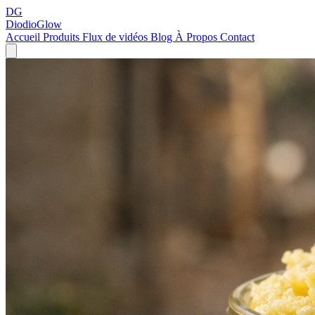
DG
DiodioGlow
Accueil
Produits
Flux de vidéos
Blog
À Propos
Contact