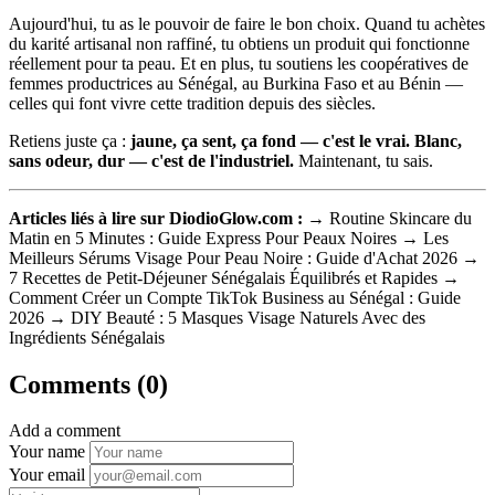
Aujourd'hui, tu as le pouvoir de faire le bon choix. Quand tu achètes
du karité artisanal non raffiné, tu obtiens un produit qui fonctionne
réellement pour ta peau. Et en plus, tu soutiens les coopératives de
femmes productrices au Sénégal, au Burkina Faso et au Bénin —
celles qui font vivre cette tradition depuis des siècles.
Retiens juste ça :
jaune, ça sent, ça fond — c'est le vrai. Blanc,
sans odeur, dur — c'est de l'industriel.
Maintenant, tu sais.
Articles liés à lire sur DiodioGlow.com :
→ Routine Skincare du
Matin en 5 Minutes : Guide Express Pour Peaux Noires → Les
Meilleurs Sérums Visage Pour Peau Noire : Guide d'Achat 2026 →
7 Recettes de Petit-Déjeuner Sénégalais Équilibrés et Rapides →
Comment Créer un Compte TikTok Business au Sénégal : Guide
2026 → DIY Beauté : 5 Masques Visage Naturels Avec des
Ingrédients Sénégalais
Comments (0)
Add a comment
Your name
Your email