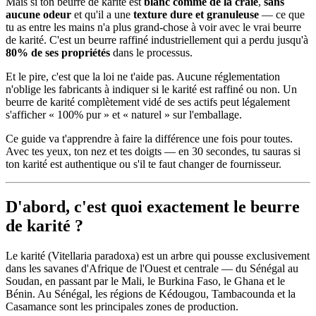
Mais si ton beurre de karité est
blanc comme de la craie
,
sans
aucune odeur
et qu'il a une
texture dure et granuleuse
— ce que
tu as entre les mains n'a plus grand-chose à voir avec le vrai beurre
de karité. C'est un beurre raffiné industriellement qui a perdu jusqu'à
80% de ses propriétés
dans le processus.
Et le pire, c'est que la loi ne t'aide pas. Aucune réglementation
n'oblige les fabricants à indiquer si le karité est raffiné ou non. Un
beurre de karité complètement vidé de ses actifs peut légalement
s'afficher « 100% pur » et « naturel » sur l'emballage.
Ce guide va t'apprendre à faire la différence une fois pour toutes.
Avec tes yeux, ton nez et tes doigts — en 30 secondes, tu sauras si
ton karité est authentique ou s'il te faut changer de fournisseur.
D'abord, c'est quoi exactement le beurre
de karité ?
Le karité (Vitellaria paradoxa) est un arbre qui pousse exclusivement
dans les savanes d'Afrique de l'Ouest et centrale — du Sénégal au
Soudan, en passant par le Mali, le Burkina Faso, le Ghana et le
Bénin. Au Sénégal, les régions de Kédougou, Tambacounda et la
Casamance sont les principales zones de production.