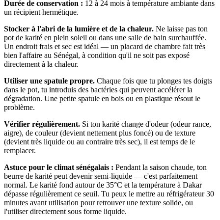
Durée de conservation :
12 à 24 mois à température ambiante dans
un récipient hermétique.
Stocker à l'abri de la lumière et de la chaleur.
Ne laisse pas ton
pot de karité en plein soleil ou dans une salle de bain surchauffée.
Un endroit frais et sec est idéal — un placard de chambre fait très
bien l'affaire au Sénégal, à condition qu'il ne soit pas exposé
directement à la chaleur.
Utiliser une spatule propre.
Chaque fois que tu plonges tes doigts
dans le pot, tu introduis des bactéries qui peuvent accélérer la
dégradation. Une petite spatule en bois ou en plastique résout le
problème.
Vérifier régulièrement.
Si ton karité change d'odeur (odeur rance,
aigre), de couleur (devient nettement plus foncé) ou de texture
(devient très liquide ou au contraire très sec), il est temps de le
remplacer.
Astuce pour le climat sénégalais :
Pendant la saison chaude, ton
beurre de karité peut devenir semi-liquide — c'est parfaitement
normal. Le karité fond autour de 35°C et la température à Dakar
dépasse régulièrement ce seuil. Tu peux le mettre au réfrigérateur 30
minutes avant utilisation pour retrouver une texture solide, ou
l'utiliser directement sous forme liquide.