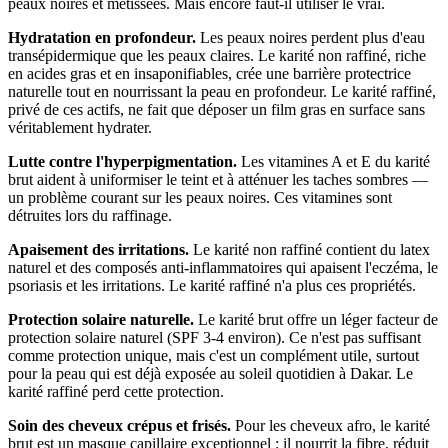
peaux noires et métissées. Mais encore faut-il utiliser le vrai.
Hydratation en profondeur.
Les peaux noires perdent plus d'eau
transépidermique que les peaux claires. Le karité non raffiné, riche
en acides gras et en insaponifiables, crée une barrière protectrice
naturelle tout en nourrissant la peau en profondeur. Le karité raffiné,
privé de ces actifs, ne fait que déposer un film gras en surface sans
véritablement hydrater.
Lutte contre l'hyperpigmentation.
Les vitamines A et E du karité
brut aident à uniformiser le teint et à atténuer les taches sombres —
un problème courant sur les peaux noires. Ces vitamines sont
détruites lors du raffinage.
Apaisement des irritations.
Le karité non raffiné contient du latex
naturel et des composés anti-inflammatoires qui apaisent l'eczéma, le
psoriasis et les irritations. Le karité raffiné n'a plus ces propriétés.
Protection solaire naturelle.
Le karité brut offre un léger facteur de
protection solaire naturel (SPF 3-4 environ). Ce n'est pas suffisant
comme protection unique, mais c'est un complément utile, surtout
pour la peau qui est déjà exposée au soleil quotidien à Dakar. Le
karité raffiné perd cette protection.
Soin des cheveux crépus et frisés.
Pour les cheveux afro, le karité
brut est un masque capillaire exceptionnel : il nourrit la fibre, réduit