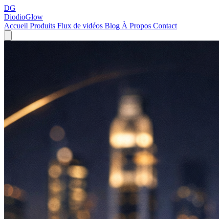
DG
DiodioGlow
Accueil
Produits
Flux de vidéos
Blog
À Propos
Contact