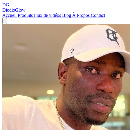
DG
DiodioGlow
Accueil
Produits
Flux de vidéos
Blog
À Propos
Contact