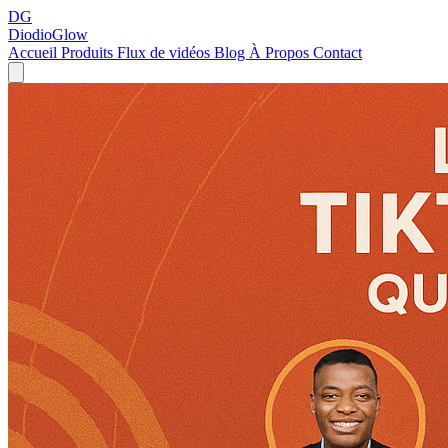
DG
DiodioGlow
Accueil
Produits
Flux de vidéos
Blog
À Propos
Contact