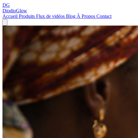
DG
DiodioGlow
Accueil
Produits
Flux de vidéos
Blog
À Propos
Contact