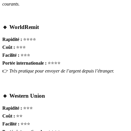
courants.
🔹 WorldRemit
Rapidité :
⭐⭐⭐⭐
Coût :
⭐⭐⭐
Facilité :
⭐⭐⭐
Portée internationale :
⭐⭐⭐⭐
👉
Très pratique pour envoyer de l’argent depuis l’étranger.
🔹 Western Union
Rapidité :
⭐⭐⭐
Coût :
⭐⭐
Facilité :
⭐⭐⭐