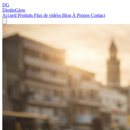
DG
DiodioGlow
Accueil
Produits
Flux de vidéos
Blog
À Propos
Contact