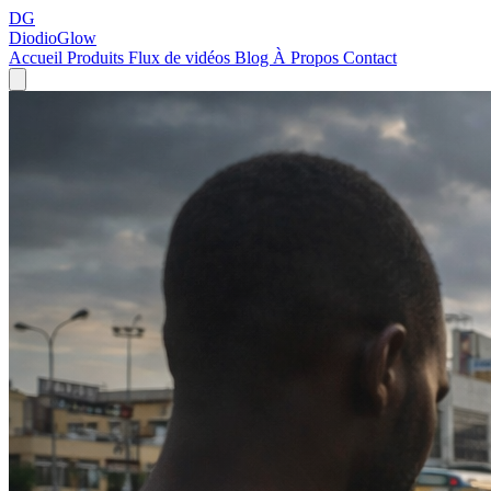
DG
DiodioGlow
Accueil
Produits
Flux de vidéos
Blog
À Propos
Contact