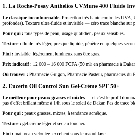
1. La Roche-Posay Anthelios UVMune 400 Fluide Inv
Le classique incontournable.
Protection très haute contre les UVA, 
profondes). Texture ultra-fluide et invisible — zéro trace blanche sur p
Pour qui :
tous types de peau, usage quotidien, peaux sensibles.
Texture :
fluide très léger, presque liquide, pénètre en quelques secon
Fini :
invisible, légèrement lumineux sans être gras.
Prix indicatif :
12 000 – 16 000 FCFA (50 ml) en pharmacie à Dakar
Où trouver :
Pharmacie Guigon, Pharmacie Pasteur, pharmacies du P
2. Eucerin Oil Control Sun Gel-Crème SPF 50+
Le meilleur pour peaux grasses et mixtes
— et c'est le profil domin
pas d'effet brillant même à 14h sous le soleil de Dakar. Pas de trace b
Pour qui :
peaux grasses, mixtes, à tendance acnéique.
Texture :
gel-crème léger et sec au toucher.
Fini :
mat, peau veloutée, excellent sous le maquillage.