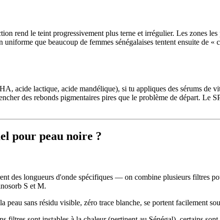
tion rend le teint progressivement plus terne et irrégulier. Les zones le
 non uniforme que beaucoup de femmes sénégalaises tentent ensuite de « 
s (AHA, acide lactique, acide mandélique), si tu appliques des sérums de 
lencher des rebonds pigmentaires pires que le problème de départ. Le SPF 
uel pour peau noire ?
ltrent des longueurs d'onde spécifiques — on combine plusieurs filtres
inosorb S et M.
 la peau sans résidu visible, zéro trace blanche, se portent facilement so
ns filtres sont instables à la chaleur (pertinent au Sénégal), certains son