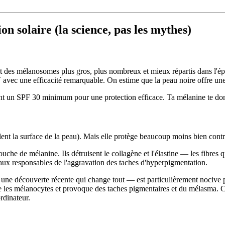
on solaire (la science, pas les mythes)
ent des mélanosomes plus gros, plus nombreux et mieux répartis dans l'
avec une efficacité remarquable. On estime que la peau noire offre une
t un SPF 30 minimum pour une protection efficace. Ta mélanine te do
lent la surface de la peau). Mais elle protège beaucoup moins bien cont
he de mélanine. Ils détruisent le collagène et l'élastine — les fibres q
aux responsables de l'aggravation des taches d'hyperpigmentation.
une découverte récente qui change tout — est particulièrement nocive p
ule les mélanocytes et provoque des taches pigmentaires et du mélasma. 
ordinateur.