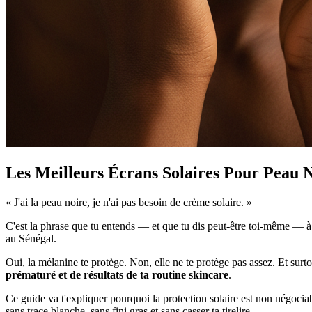
Les Meilleurs Écrans Solaires Pour Peau 
« J'ai la peau noire, je n'ai pas besoin de crème solaire. »
C'est la phrase que tu entends — et que tu dis peut-être toi-même — à c
au Sénégal.
Oui, la mélanine te protège. Non, elle ne te protège pas assez. Et surto
prématuré et de résultats de ta routine skincare
.
Ce guide va t'expliquer pourquoi la protection solaire est non négoci
sans trace blanche, sans fini gras et sans casser ta tirelire.