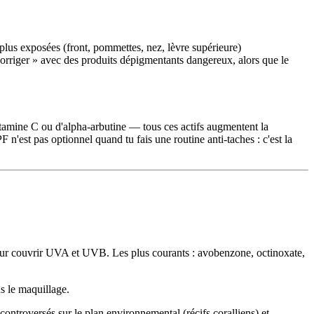
s plus exposées (front, pommettes, nez, lèvre supérieure)
corriger » avec des produits dépigmentants dangereux, alors que le
vitamine C ou d'alpha-arbutine — tous ces actifs augmentent la
n'est pas optionnel quand tu fais une routine anti-taches : c'est la
 pour couvrir UVA et UVB. Les plus courants : avobenzone, octinoxate,
us le maquillage.
t controversés sur le plan environnemental (récifs coralliens) et