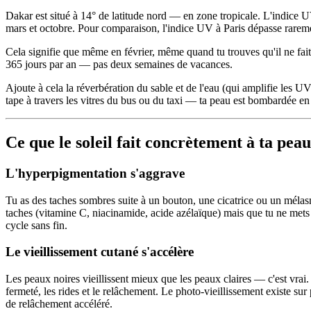
Dakar est situé à 14° de latitude nord — en zone tropicale. L'indice U
mars et octobre. Pour comparaison, l'indice UV à Paris dépasse rareme
Cela signifie que même en février, même quand tu trouves qu'il ne fai
365 jours par an — pas deux semaines de vacances.
Ajoute à cela la réverbération du sable et de l'eau (qui amplifie les UV
tape à travers les vitres du bus ou du taxi — ta peau est bombardée en
Ce que le soleil fait concrètement à ta peau
L'hyperpigmentation s'aggrave
Tu as des taches sombres suite à un bouton, une cicatrice ou un méla
taches (vitamine C, niacinamide, acide azélaïque) mais que tu ne mets pas
cycle sans fin.
Le vieillissement cutané s'accélère
Les peaux noires vieillissent mieux que les peaux claires — c'est vra
fermeté, les rides et le relâchement. Le photo-vieillissement existe s
de relâchement accéléré.