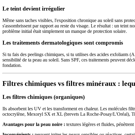
Le teint devient irrégulier
Même sans taches visibles, l'exposition chronique au soleil sans protec
s'assombrissent par rapport au reste du visage. Le résultat : un teint
problème initial était simplement un manque de protection solaire.
Les traitements dermatologiques sont compromis
Si tu fais des peelings chimiques, si tu utilises des acides exfoliant
sensibilité de ta peau au soleil. Sans SPF, ces traitements peuvent déc
fondation.
Filtres chimiques vs filtres minéraux : leq
Les filtres chimiques (organiques)
Ils absorbent les UV et les transforment en chaleur. Les molécules fi
octocrylène, Mexoryl SX et XL (brevets La Roche-Posay/L'Oréal), T
Avantages pour la peau noire :
textures légères et fluides, pénètrent
Inconvénients :
peuvent irriter les peaux sensibles ou réactives, certai