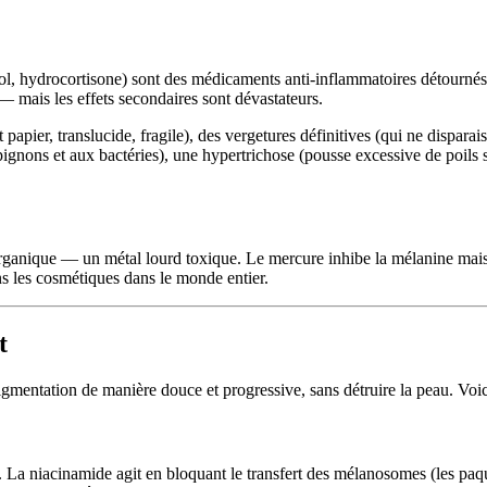
ol, hydrocortisone) sont des médicaments anti-inflammatoires détournés 
— mais les effets secondaires sont dévastateurs.
apier, translucide, fragile), des vergetures définitives (qui ne disparai
ignons et aux bactéries), une hypertrichose (pousse excessive de poils su
inorganique — un métal lourd toxique. Le mercure inhibe la mélanine m
ns les cosmétiques dans le monde entier.
t
pigmentation de manière douce et progressive, sans détruire la peau. Voic
oire. La niacinamide agit en bloquant le transfert des mélanosomes (les 