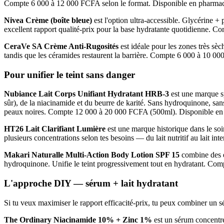
Compte 6 000 à 12 000 FCFA selon le format. Disponible en pharmaci
Nivea Crème (boîte bleue)
est l'option ultra-accessible. Glycérine +
excellent rapport qualité-prix pour la base hydratante quotidienne. 
CeraVe SA Crème Anti-Rugosités
est idéale pour les zones très sè
tandis que les céramides restaurent la barrière. Compte 6 000 à 10 0
Pour unifier le teint sans danger
Nubiance Lait Corps Unifiant Hydratant HRB-3
est une marque sp
sûr), de la niacinamide et du beurre de karité. Sans hydroquinone, sans
peaux noires. Compte 12 000 à 20 000 FCFA (500ml). Disponible en p
HT26 Lait Clarifiant Lumière
est une marque historique dans le so
plusieurs concentrations selon tes besoins — du lait nutritif au lait 
Makari Naturalle Multi-Action Body Lotion SPF 15
combine des e
hydroquinone. Unifie le teint progressivement tout en hydratant. C
L'approche DIY — sérum + lait hydratant
Si tu veux maximiser le rapport efficacité-prix, tu peux combiner un sé
The Ordinary Niacinamide 10% + Zinc 1%
est un sérum concentré