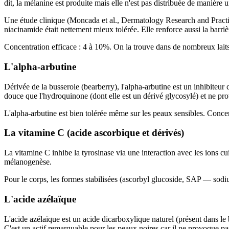
dit, la mélanine est produite mais elle n'est pas distribuée de manière un
Une étude clinique (Moncada et al., Dermatology Research and Practi
niacinamide était nettement mieux tolérée. Elle renforce aussi la barr
Concentration efficace : 4 à 10%. On la trouve dans de nombreux laits
L'alpha-arbutine
Dérivée de la busserole (bearberry), l'alpha-arbutine est un inhibiteur
douce que l'hydroquinone (dont elle est un dérivé glycosylé) et ne p
L'alpha-arbutine est bien tolérée même sur les peaux sensibles. Concentr
La vitamine C (acide ascorbique et dérivés)
La vitamine C inhibe la tyrosinase via une interaction avec les ions cuiv
mélanogenèse.
Pour le corps, les formes stabilisées (ascorbyl glucoside, SAP — sodiu
L'acide azélaïque
L'acide azélaïque est un acide dicarboxylique naturel (présent dans le 
C'est un actif remarquable pour les peaux noires car il ne provoque p