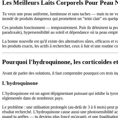
Les Meilleurs Laits Corporels Pour Peau
Tu veux une peau uniforme, lumineuse et sans taches — mais tu ne veux
inondé de produits dangereux qui promettent un "teint clair" en quelq
Ces produits fonctionnent — temporairement. Puis ils détruisent ta pea
paradoxale), hypersensibilité au soleil et dépendance où ta peau empire
La bonne nouvelle est qu'il existe des alternatives sûres, efficaces et 
les produits exacts, les actifs à rechercher, ceux à fuir et une routine
Pourquoi l'hydroquinone, les corticoïdes e
Avant de parler des solutions, il faut comprendre pourquoi ces trois 
L'hydroquinone
L'hydroquinone est un agent dépigmentant puissant qui inhibe la tyros
réglementée dans de nombreux pays.
Le problème : une utilisation prolongée (au-delà de 3 à 6 mois) peut 
résultat recherché. L'hydroquinone cause aussi une photosensibilité acc
quand tu arrêtes — tu deviens plus foncé qu'avant), et une fragilisation