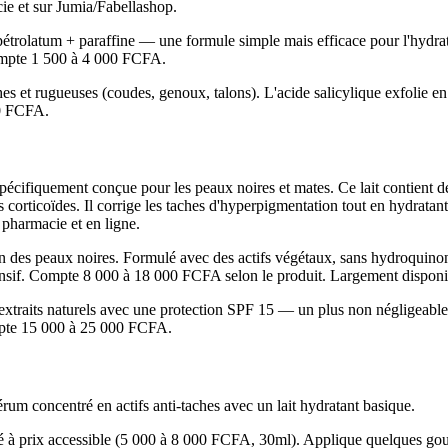
e et sur Jumia/Fabellashop.
 pétrolatum + paraffine — une formule simple mais efficace pour l'hydrata
Compte 1 500 à 4 000 FCFA.
ches et rugueuses (coudes, genoux, talons). L'acide salicylique exfolie 
00 FCFA.
écifiquement conçue pour les peaux noires et mates. Ce lait contient d
 corticoïdes. Il corrige les taches d'hyperpigmentation tout en hydratant
harmacie et en ligne.
in des peaux noires. Formulé avec des actifs végétaux, sans hydroqui
intensif. Compte 8 000 à 18 000 FCFA selon le produit. Largement dispon
xtraits naturels avec une protection SPF 15 — un plus non négligeable
ompte 15 000 à 25 000 FCFA.
rum concentré en actifs anti-taches avec un lait hydratant basique.
 à prix accessible (5 000 à 8 000 FCFA, 30ml). Applique quelques goutt