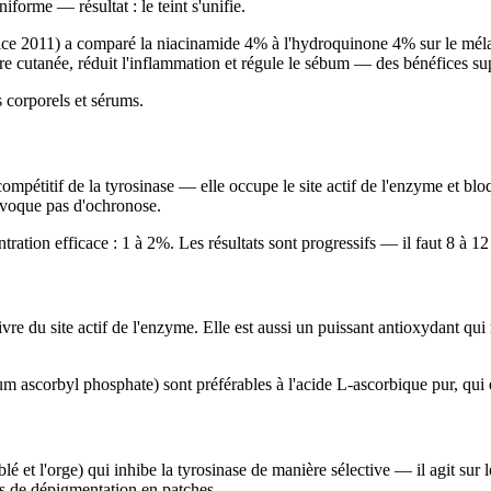
iforme — résultat : le teint s'unifie.
ce 2011) a comparé la niacinamide 4% à l'hydroquinone 4% sur le mélas
ière cutanée, réduit l'inflammation et régule le sébum — des bénéfices s
 corporels et sérums.
 compétitif de la tyrosinase — elle occupe le site actif de l'enzyme et b
rovoque pas d'ochronose.
ation efficace : 1 à 2%. Les résultats sont progressifs — il faut 8 à 12 s
re du site actif de l'enzyme. Elle est aussi un puissant antioxydant qui n
m ascorbyl phosphate) sont préférables à l'acide L-ascorbique pur, qui e
blé et l'orge) qui inhibe la tyrosinase de manière sélective — il agit su
as de dépigmentation en patches.