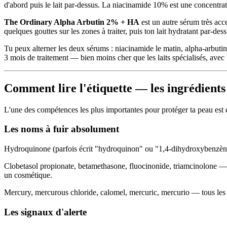
d'abord puis le lait par-dessus. La niacinamide 10% est une concentrati
The Ordinary Alpha Arbutin 2% + HA
est un autre sérum très ac
quelques gouttes sur les zones à traiter, puis ton lait hydratant par-dess
Tu peux alterner les deux sérums : niacinamide le matin, alpha-arbutin
3 mois de traitement — bien moins cher que les laits spécialisés, avec 
Comment lire l'étiquette — les ingrédients 
L'une des compétences les plus importantes pour protéger ta peau est d
Les noms à fuir absolument
Hydroquinone (parfois écrit "hydroquinon" ou "1,4-dihydroxybenzène"
Clobetasol propionate, betamethasone, fluocinonide, triamcinolone — ce 
un cosmétique.
Mercury, mercurous chloride, calomel, mercuric, mercurio — tous les d
Les signaux d'alerte