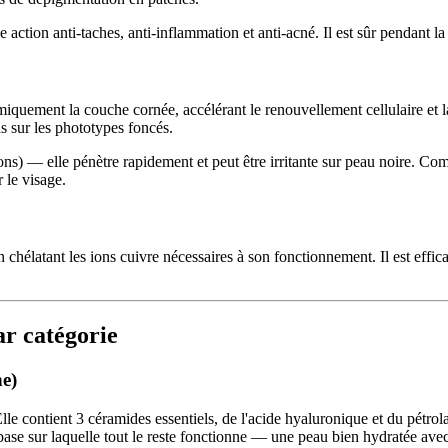
le action anti-taches, anti-inflammation et anti-acné. Il est sûr pendant 
iquement la couche cornée, accélérant le renouvellement cellulaire et
s sur les phototypes foncés.
tons) — elle pénètre rapidement et peut être irritante sur peau noire. 
 le visage.
 chélatant les ions cuivre nécessaires à son fonctionnement. Il est effic
ar catégorie
ne)
lle contient 3 céramides essentiels, de l'acide hyaluronique et du pétrol
a base sur laquelle tout le reste fonctionne — une peau bien hydratée avec 