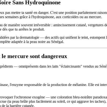
 Noire Sans Hydroquinone
 pas mettre ta santé en danger. C'est une position parfaitement raisonna
ues semaines grâce à l'hydroquinone, aux corticoïdes ou au mercure.
u de manière souvent irréversible : amincissement cutané, vergetures dé
 dès que tu arrêtes le produit.
validées par la dermatologie — des actifs qui unifient le teint, estompent
 complète adaptée à la peau noire au Sénégal.
t le mercure sont dangereux
ingrédients — omniprésents dans les laits "éclaircissants" vendus au Sé
inase, l'enzyme responsable de la production de mélanine. Elle est inte
provoquer l'ochronose exogène — une coloration bleu-noirâtre paradoxale
rue (ta peau brûle plus facilement au soleil, ce qui aggrave les taches),
 de la barrière cutanée.