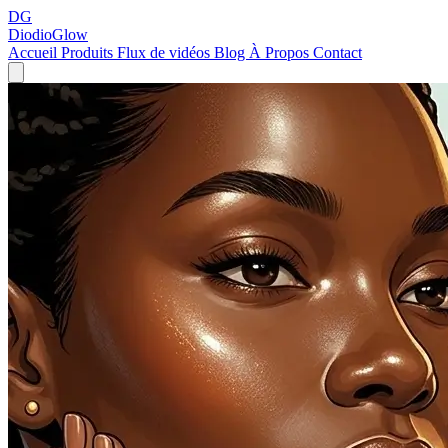
DG
DiodioGlow
Accueil
Produits
Flux de vidéos
Blog
À Propos
Contact