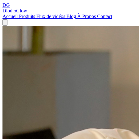
DG
DiodioGlow
Accueil
Produits
Flux de vidéos
Blog
À Propos
Contact