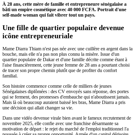
À 28 ans, cette mère de famille et entrepreneure sénégalaise a
bâti un empire cosmétique avec 40 000 FCFA. Portrait d'une
self-made woman qui fait vibrer tout un pays.
Une fille de quartier populaire devenue
icône entrepreneuriale
Mame Diarra Thiam n'est pas née avec une cuillère en argent dans la
bouche, mais elle n'a pas non plus connu la misère. Issue d'un
quartier populaire de Dakar et d'une famille décrite comme étant à
l'aise financièrement, cette jeune femme de 28 ans a pourtant choisi
de tracer son propre chemin plutôt que de profiter du confort
familial.
Son histoire commence comme celle de milliers de jeunes
Sénégalaises diplômées : des CV envoyés sans réponse, des portes
qui se ferment, des promesses d'embauche qui n'aboutissent jamais.
Mais là où beaucoup auraient baissé les bras, Mame Diarra a pris
une décision qui allait changer sa vie.
Dans une vidéo devenue virale bien avant le fameux recrutement de
novembre 2025, elle confie avec une franchise désarmante sa
motivation de départ : le rejet du marché de l'emploi traditionnel l'a
poussée à créer sa propre opportunité. Armée d'un capital dérisoire