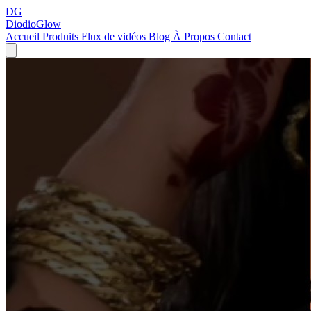
DG
DiodioGlow
Accueil
Produits
Flux de vidéos
Blog
À Propos
Contact