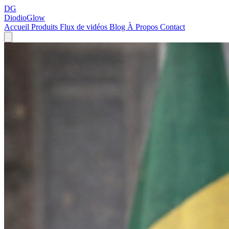
DG
DiodioGlow
Accueil
Produits
Flux de vidéos
Blog
À Propos
Contact