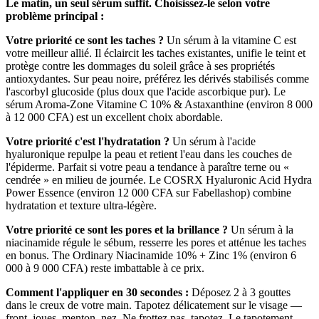
Le matin, un seul sérum suffit. Choisissez-le selon votre
problème principal :
Votre priorité ce sont les taches ?
Un sérum à la vitamine C est
votre meilleur allié. Il éclaircit les taches existantes, unifie le teint et
protège contre les dommages du soleil grâce à ses propriétés
antioxydantes. Sur peau noire, préférez les dérivés stabilisés comme
l'ascorbyl glucoside (plus doux que l'acide ascorbique pur). Le
sérum Aroma-Zone Vitamine C 10% & Astaxanthine (environ 8 000
à 12 000 CFA) est un excellent choix abordable.
Votre priorité c'est l'hydratation ?
Un sérum à l'acide
hyaluronique repulpe la peau et retient l'eau dans les couches de
l'épiderme. Parfait si votre peau a tendance à paraître terne ou «
cendrée » en milieu de journée. Le COSRX Hyaluronic Acid Hydra
Power Essence (environ 12 000 CFA sur Fabellashop) combine
hydratation et texture ultra-légère.
Votre priorité ce sont les pores et la brillance ?
Un sérum à la
niacinamide régule le sébum, resserre les pores et atténue les taches
en bonus. The Ordinary Niacinamide 10% + Zinc 1% (environ 6
000 à 9 000 CFA) reste imbattable à ce prix.
Comment l'appliquer en 30 secondes :
Déposez 2 à 3 gouttes
dans le creux de votre main. Tapotez délicatement sur le visage —
front, joues, menton, nez. Ne frottez pas, tapotez. Le tapotement