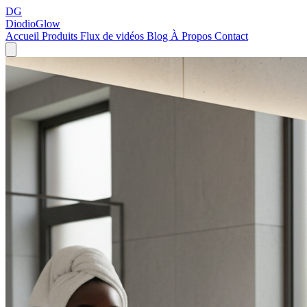
DG
DiodioGlow
Accueil
Produits
Flux de vidéos
Blog
À Propos
Contact