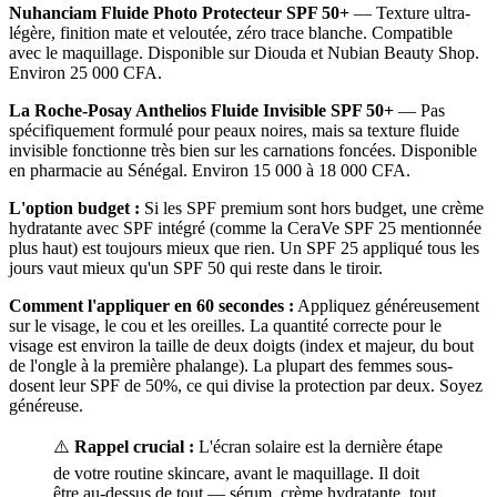
Nuhanciam Fluide Photo Protecteur SPF 50+
— Texture ultra-
légère, finition mate et veloutée, zéro trace blanche. Compatible
avec le maquillage. Disponible sur Diouda et Nubian Beauty Shop.
Environ 25 000 CFA.
La Roche-Posay Anthelios Fluide Invisible SPF 50+
— Pas
spécifiquement formulé pour peaux noires, mais sa texture fluide
invisible fonctionne très bien sur les carnations foncées. Disponible
en pharmacie au Sénégal. Environ 15 000 à 18 000 CFA.
L'option budget :
Si les SPF premium sont hors budget, une crème
hydratante avec SPF intégré (comme la CeraVe SPF 25 mentionnée
plus haut) est toujours mieux que rien. Un SPF 25 appliqué tous les
jours vaut mieux qu'un SPF 50 qui reste dans le tiroir.
Comment l'appliquer en 60 secondes :
Appliquez généreusement
sur le visage, le cou et les oreilles. La quantité correcte pour le
visage est environ la taille de deux doigts (index et majeur, du bout
de l'ongle à la première phalange). La plupart des femmes sous-
dosent leur SPF de 50%, ce qui divise la protection par deux. Soyez
généreuse.
⚠️
Rappel crucial :
L'écran solaire est la dernière étape
de votre routine skincare, avant le maquillage. Il doit
être au-dessus de tout — sérum, crème hydratante, tout.