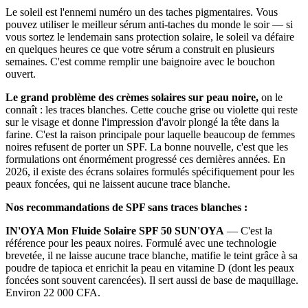
Le soleil est l'ennemi numéro un des taches pigmentaires. Vous
pouvez utiliser le meilleur sérum anti-taches du monde le soir — si
vous sortez le lendemain sans protection solaire, le soleil va défaire
en quelques heures ce que votre sérum a construit en plusieurs
semaines. C'est comme remplir une baignoire avec le bouchon
ouvert.
Le grand problème des crèmes solaires sur peau noire,
on le
connaît : les traces blanches. Cette couche grise ou violette qui reste
sur le visage et donne l'impression d'avoir plongé la tête dans la
farine. C'est la raison principale pour laquelle beaucoup de femmes
noires refusent de porter un SPF. La bonne nouvelle, c'est que les
formulations ont énormément progressé ces dernières années. En
2026, il existe des écrans solaires formulés spécifiquement pour les
peaux foncées, qui ne laissent aucune trace blanche.
Nos recommandations de SPF sans traces blanches :
IN'OYA Mon Fluide Solaire SPF 50 SUN'OYA
— C'est la
référence pour les peaux noires. Formulé avec une technologie
brevetée, il ne laisse aucune trace blanche, matifie le teint grâce à sa
poudre de tapioca et enrichit la peau en vitamine D (dont les peaux
foncées sont souvent carencées). Il sert aussi de base de maquillage.
Environ 22 000 CFA.