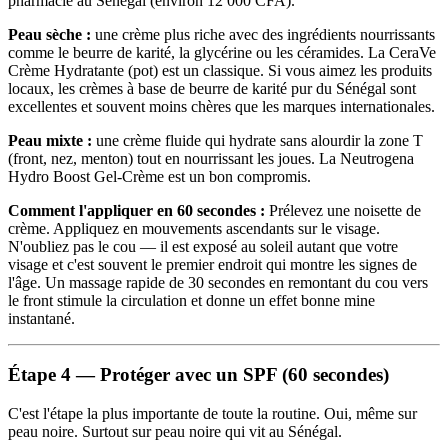
pharmacie au Sénégal (environ 12 000 CFA).
Peau sèche :
une crème plus riche avec des ingrédients nourrissants
comme le beurre de karité, la glycérine ou les céramides. La CeraVe
Crème Hydratante (pot) est un classique. Si vous aimez les produits
locaux, les crèmes à base de beurre de karité pur du Sénégal sont
excellentes et souvent moins chères que les marques internationales.
Peau mixte :
une crème fluide qui hydrate sans alourdir la zone T
(front, nez, menton) tout en nourrissant les joues. La Neutrogena
Hydro Boost Gel-Crème est un bon compromis.
Comment l'appliquer en 60 secondes :
Prélevez une noisette de
crème. Appliquez en mouvements ascendants sur le visage.
N'oubliez pas le cou — il est exposé au soleil autant que votre
visage et c'est souvent le premier endroit qui montre les signes de
l'âge. Un massage rapide de 30 secondes en remontant du cou vers
le front stimule la circulation et donne un effet bonne mine
instantané.
Étape 4 — Protéger avec un SPF (60 secondes)
C'est l'étape la plus importante de toute la routine. Oui, même sur
peau noire. Surtout sur peau noire qui vit au Sénégal.