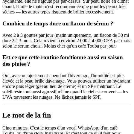
hydratante, elle ne s'ajoute pas par-dessus. Sur peau noire en climat
chaud, l'huile le matin n'est recommandée que pour les peaux très
sèches — les autres types risquent de briller excessivement.
Combien de temps dure un flacon de sérum ?
Avec 2 à 3 gouttes par jour (matin uniquement), un flacon de 30 ml
dure 2 à 3 mois. Cela revient à environ 2 000 à 4 000 CFA par mois
selon le sérum choisi. Moins cher qu'un café Touba par jour.
Est-ce que cette routine fonctionne aussi en saison
des pluies ?
Oui, avec un ajustement : pendant l'hivernage, l'humidité est plus
élevée et la peau brille davantage. Vous pouvez utiliser un hydratant
encore plus léger (gel au lieu de crème) et un SPF matifiant. Le
soleil reste tout aussi agressif même quand le ciel est couvert — les
UVA traversent les nuages. Ne lâchez jamais le SPF.
Le mot de la fin
Cinq minutes. C'est le temps d'un vocal WhatsApp, d'un café
Touba, ou d'une story Instagram. Et c'est tout ce qu'il faut pour