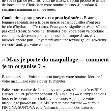
ne voyez pas de résultats, vous ne laissez à aucun produit le temps
de fonctionner. Choisissez votre routine et tenez-la pendant 6
semaines minimum avant de juger.
Confondre « peau grasse » et « peau hydratée ».
Beaucoup de
femmes sénégalaises à la peau grasse pensent qu'elles n'ont pas
besoin d'hydratant. C'est faux. Peau grasse signifie excès de sébum,
pas excès d'eau. Si vous ne l'hydratez pas, votre peau va produire
encore plus de sébum pour compenser le manque d'eau, et vous
brillerez encore plus. L'hydratant avec une texture gel ou gel-crème
est votre ami, pas votre ennemi.
« Mais je porte du maquillage… comment
je m'organise ? »
Bonne question. Voici comment intégrer votre routine skincare à
votre maquillage sans ajouter 15 minutes.
Faites votre routine de 5 minutes : nettoyant, sérum, crème, SPF.
Laissez le SPF pénétrer pendant 2 à 3 minutes — le temps de vous
brosser les dents ou de choisir votre tenue. Appliquez votre
maquillage par-dessus. Le SPF sert de base parfaite — surtout
l'IN'OYA SUN'OYA et le Nuhanciam qui ont des textures