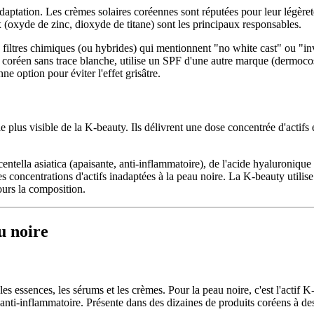
adaptation. Les crèmes solaires coréennes sont réputées pour leur légèr
x (oxyde de zinc, dioxyde de titane) sont les principaux responsables.
 filtres chimiques (ou hybrides) qui mentionnent "no white cast" ou "i
coréen sans trace blanche, utilise un SPF d'une autre marque (dermocos
ne option pour éviter l'effet grisâtre.
 plus visible de la K-beauty. Ils délivrent une dose concentrée d'actifs
centella asiatica (apaisante, anti-inflammatoire), de l'acide hyaluroni
des concentrations d'actifs inadaptées à la peau noire. La K-beauty utili
ours la composition.
u noire
essences, les sérums et les crèmes. Pour la peau noire, c'est l'actif K-be
nti-inflammatoire. Présente dans des dizaines de produits coréens à des