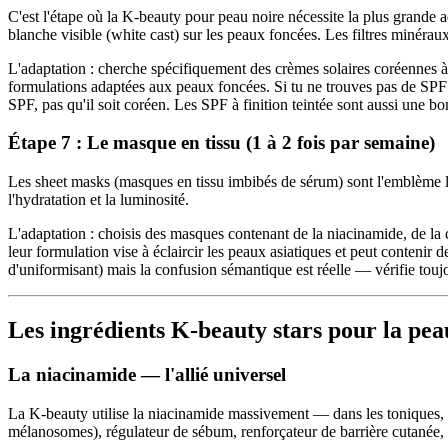
C'est l'étape où la K-beauty pour peau noire nécessite la plus grande 
blanche visible (white cast) sur les peaux foncées. Les filtres minérau
L'adaptation : cherche spécifiquement des crèmes solaires coréennes à
formulations adaptées aux peaux foncées. Si tu ne trouves pas de SPF 
SPF, pas qu'il soit coréen. Les SPF à finition teintée sont aussi une bon
Étape 7 : Le masque en tissu (1 à 2 fois par semaine)
Les sheet masks (masques en tissu imbibés de sérum) sont l'emblème le
l'hydratation et la luminosité.
L'adaptation : choisis des masques contenant de la niacinamide, de la 
leur formulation vise à éclaircir les peaux asiatiques et peut contenir 
d'uniformisant) mais la confusion sémantique est réelle — vérifie touj
Les ingrédients K-beauty stars pour la pea
La niacinamide — l'allié universel
La K-beauty utilise la niacinamide massivement — dans les toniques, les 
mélanosomes), régulateur de sébum, renforçateur de barrière cutanée, a