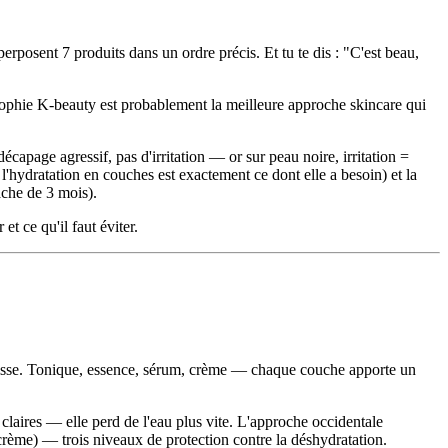
posent 7 produits dans un ordre précis. Et tu te dis : "C'est beau,
ilosophie K-beauty est probablement la meilleure approche skincare qui
capage agressif, pas d'irritation — or sur peau noire, irritation =
l'hydratation en couches est exactement ce dont elle a besoin) et la
ache de 3 mois).
t ce qu'il faut éviter.
paisse. Tonique, essence, sérum, crème — chaque couche apporte un
laires — elle perd de l'eau plus vite. L'approche occidentale
 (crème) — trois niveaux de protection contre la déshydratation.