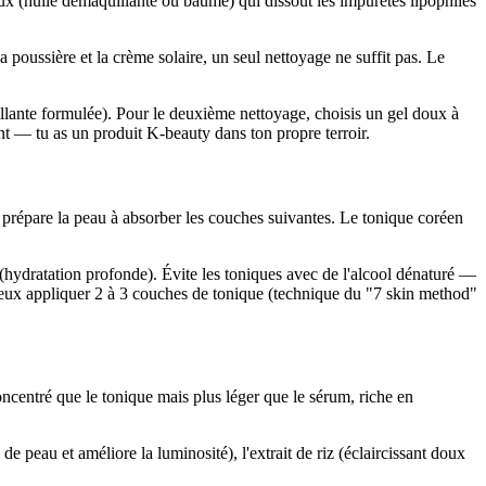
leux (huile démaquillante ou baume) qui dissout les impuretés lipophiles
 poussière et la crème solaire, un seul nettoyage ne suffit pas. Le
llante formulée). Pour le deuxième nettoyage, choisis un gel doux à
 — tu as un produit K-beauty dans ton propre terroir.
i prépare la peau à absorber les couches suivantes. Le tonique coréen
(hydratation profonde). Évite les toniques avec de l'alcool dénaturé —
Tu peux appliquer 2 à 3 couches de tonique (technique du "7 skin method"
ncentré que le tonique mais plus léger que le sérum, riche en
de peau et améliore la luminosité), l'extrait de riz (éclaircissant doux