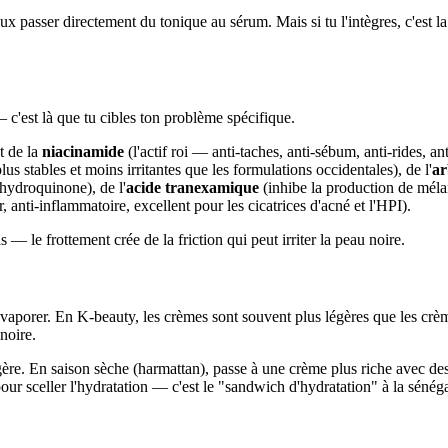
eux passer directement du tonique au sérum. Mais si tu l'intègres, c'est l
— c'est là que tu cibles ton problème spécifique.
t de la
niacinamide
(l'actif roi — anti-taches, anti-sébum, anti-rides, a
us stables et moins irritantes que les formulations occidentales), de l'
ar
'hydroquinone), de l'
acide tranexamique
(inhibe la production de méla
anti-inflammatoire, excellent pour les cicatrices d'acné et l'HPI).
 — le frottement crée de la friction qui peut irriter la peau noire.
'évaporer. En K-beauty, les crèmes sont souvent plus légères que les c
noire.
ère. En saison sèche (harmattan), passe à une crème plus riche avec des
ur sceller l'hydratation — c'est le "sandwich d'hydratation" à la sénéga