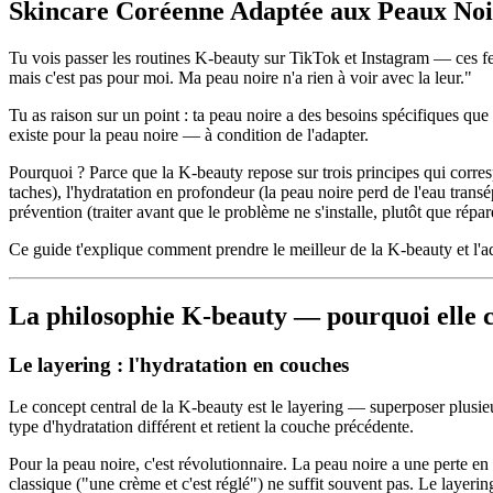
Skincare Coréenne Adaptée aux Peaux Noi
Tu vois passer les routines K-beauty sur TikTok et Instagram — ces fem
mais c'est pas pour moi. Ma peau noire n'a rien à voir avec la leur."
Tu as raison sur un point : ta peau noire a des besoins spécifiques que
existe pour la peau noire — à condition de l'adapter.
Pourquoi ? Parce que la K-beauty repose sur trois principes qui corresp
taches), l'hydratation en profondeur (la peau noire perd de l'eau trans
prévention (traiter avant que le problème ne s'installe, plutôt que rép
Ce guide t'explique comment prendre le meilleur de la K-beauty et l'adap
La philosophie K-beauty — pourquoi elle c
Le layering : l'hydratation en couches
Le concept central de la K-beauty est le layering — superposer plusi
type d'hydratation différent et retient la couche précédente.
Pour la peau noire, c'est révolutionnaire. La peau noire a une perte 
classique ("une crème et c'est réglé") ne suffit souvent pas. Le layerin