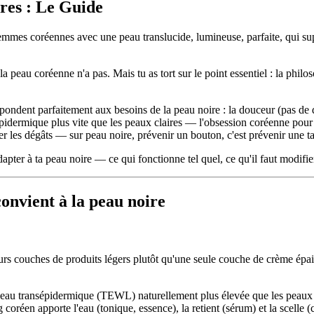
res : Le Guide
mes coréennes avec une peau translucide, lumineuse, parfaite, qui super
 la peau coréenne n'a pas. Mais tu as tort sur le point essentiel : la ph
ondent parfaitement aux besoins de la peau noire : la douceur (pas de dé
épidermique plus vite que les peaux claires — l'obsession coréenne pour 
arer les dégâts — sur peau noire, prévenir un bouton, c'est prévenir une t
ter à ta peau noire — ce qui fonctionne tel quel, ce qu'il faut modifier e
onvient à la peau noire
eurs couches de produits légers plutôt qu'une seule couche de crème é
en eau transépidermique (TEWL) naturellement plus élevée que les peaux c
g coréen apporte l'eau (tonique, essence), la retient (sérum) et la scelle