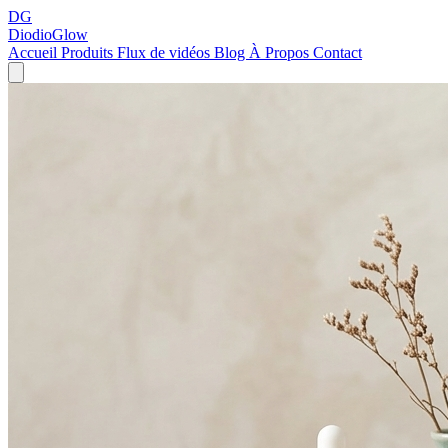
DG
DiodioGlow
Accueil
Produits
Flux de vidéos
Blog
À Propos
Contact