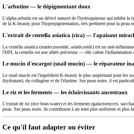
L'arbutine — le dépigmentant doux
L'alpha-arbutin est un dérivé naturel de l'hydroquinone qui inhibe la 
de la K-beauty pour l'hyperpigmentation, très pertinent pour la peau n
L'extrait de centella asiatica (cica) — l'apaisant mirac
La centella asiatica (madecassoside, asiaticoside) est un anti-inflammat
l'HPI, la centella est une alliée précieuse — elle calme l'inflammation 
Le mucin d'escargot (snail mucin) — le réparateur in
Le snail mucin est l'ingrédient K-beauty le plus surprenant pour les non
(hydratant), du collagène et de l'élastine. Sur peau noire, il est particu
Le riz et les ferments — les éclaircissants ancestraux
L'extrait de riz (rice bran water) et les ferments (galactomyces, sacchar
peau. Sur peau noire, ils contribuent à un teint plus uniforme et plu
Ce qu'il faut adapter ou éviter