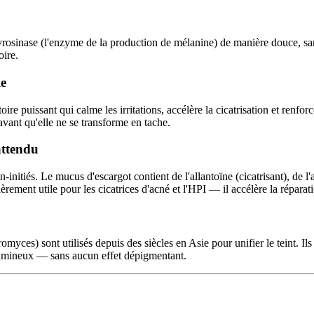
tyrosinase (l'enzyme de la production de mélanine) de manière douce, sans
oire.
le
oire puissant qui calme les irritations, accélère la cicatrisation et renfo
avant qu'elle ne se transforme en tache.
attendu
-initiés. Le mucus d'escargot contient de l'allantoïne (cicatrisant), de l
lièrement utile pour les cicatrices d'acné et l'HPI — il accélère la réparat
omyces) sont utilisés depuis des siècles en Asie pour unifier le teint. Ils
s lumineux — sans aucun effet dépigmentant.