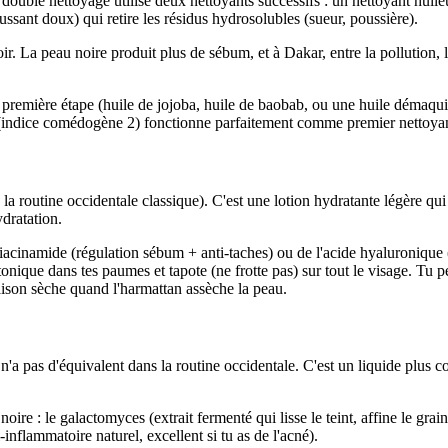
e double nettoyage utilise deux nettoyants successifs : un nettoyant hui
ssant doux) qui retire les résidus hydrosolubles (sueur, poussière).
r. La peau noire produit plus de sébum, et à Dakar, entre la pollution, la
 première étape (huile de jojoba, huile de baobab, ou une huile démaqui
indice comédogène 2) fonctionne parfaitement comme premier nettoyant
 la routine occidentale classique). C'est une lotion hydratante légère qu
ydratation.
niacinamide (régulation sébum + anti-taches) ou de l'acide hyaluronique 
le tonique dans tes paumes et tapote (ne frotte pas) sur tout le visage. 
aison sèche quand l'harmattan assèche la peau.
a pas d'équivalent dans la routine occidentale. C'est un liquide plus co
re : le galactomyces (extrait fermenté qui lisse le teint, affine le grain 
i-inflammatoire naturel, excellent si tu as de l'acné).