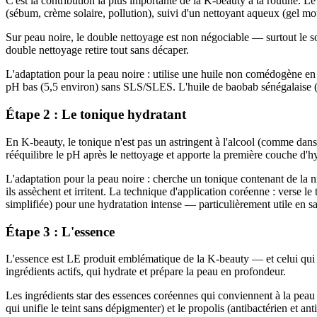
C'est la contribution la plus importante de la K-beauty à ta routine. L
(sébum, crème solaire, pollution), suivi d'un nettoyant aqueux (gel mou
Sur peau noire, le double nettoyage est non négociable — surtout le soi
double nettoyage retire tout sans décaper.
L'adaptation pour la peau noire : utilise une huile non comédogène en
pH bas (5,5 environ) sans SLS/SLES. L'huile de baobab sénégalaise (
Étape 2 : Le tonique hydratant
En K-beauty, le tonique n'est pas un astringent à l'alcool (comme dans
rééquilibre le pH après le nettoyage et apporte la première couche d'h
L'adaptation pour la peau noire : cherche un tonique contenant de la 
ils assèchent et irritent. La technique d'application coréenne : verse 
simplifiée) pour une hydratation intense — particulièrement utile en s
Étape 3 : L'essence
L'essence est LE produit emblématique de la K-beauty — et celui qui n'
ingrédients actifs, qui hydrate et prépare la peau en profondeur.
Les ingrédients star des essences coréennes qui conviennent à la peau noi
qui unifie le teint sans dépigmenter) et le propolis (antibactérien et ant