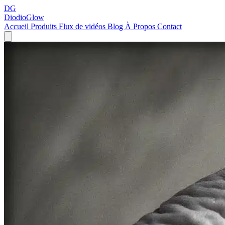
DG
DiodioGlow
Accueil
Produits
Flux de vidéos
Blog
À Propos
Contact