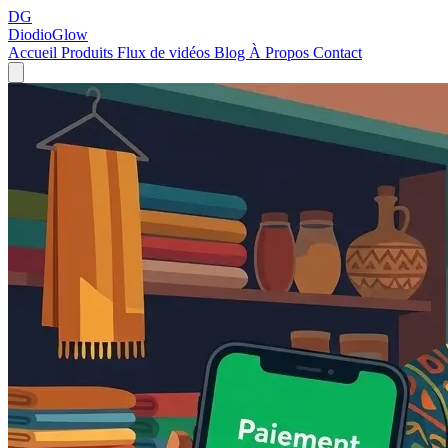
DG
DiodioGlow
Accueil
Produits
Flux de vidéos
Blog
À Propos
Contact