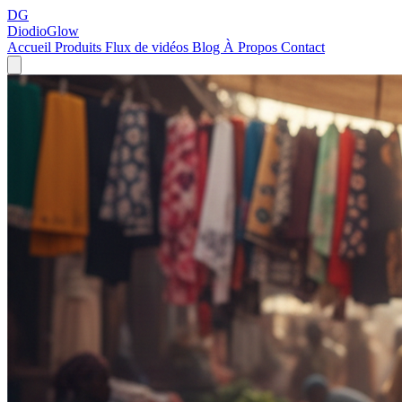
DG
DiodioGlow
Accueil
Produits
Flux de vidéos
Blog
À Propos
Contact