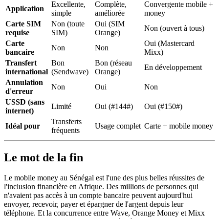
Excellente,
Complète,
Convergente mobile +
Application
simple
améliorée
money
Carte SIM
Non (toute
Oui (SIM
Non (ouvert à tous)
requise
SIM)
Orange)
Carte
Oui (Mastercard
Non
Non
bancaire
Mixx)
Transfert
Bon
Bon (réseau
En développement
international
(Sendwave)
Orange)
Annulation
Non
Oui
Non
d'erreur
USSD (sans
Limité
Oui (#144#)
Oui (#150#)
internet)
Transferts
Idéal pour
Usage complet
Carte + mobile money
fréquents
Le mot de la fin
Le mobile money au Sénégal est l'une des plus belles réussites de
l'inclusion financière en Afrique. Des millions de personnes qui
n'avaient pas accès à un compte bancaire peuvent aujourd'hui
envoyer, recevoir, payer et épargner de l'argent depuis leur
téléphone. Et la concurrence entre Wave, Orange Money et Mixx