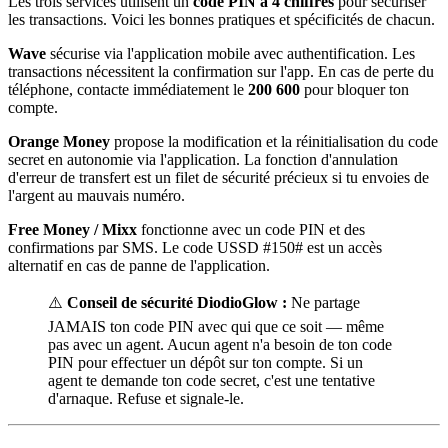
Les trois services utilisent un
code PIN à 4 chiffres
pour sécuriser
les transactions. Voici les bonnes pratiques et spécificités de chacun.
Wave
sécurise via l'application mobile avec authentification. Les
transactions nécessitent la confirmation sur l'app. En cas de perte du
téléphone, contacte immédiatement le
200 600
pour bloquer ton
compte.
Orange Money
propose la modification et la réinitialisation du code
secret en autonomie via l'application. La fonction d'annulation
d'erreur de transfert est un filet de sécurité précieux si tu envoies de
l'argent au mauvais numéro.
Free Money / Mixx
fonctionne avec un code PIN et des
confirmations par SMS. Le code USSD #150# est un accès
alternatif en cas de panne de l'application.
⚠️
Conseil de sécurité DiodioGlow :
Ne partage
JAMAIS ton code PIN avec qui que ce soit — même
pas avec un agent. Aucun agent n'a besoin de ton code
PIN pour effectuer un dépôt sur ton compte. Si un
agent te demande ton code secret, c'est une tentative
d'arnaque. Refuse et signale-le.