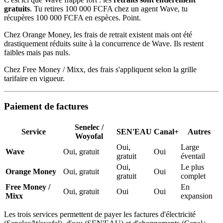
gratuits
. Tu retires 100 000 FCFA chez un agent Wave, tu
récupères 100 000 FCFA en espèces. Point.
Chez Orange Money, les frais de retrait existent mais ont été
drastiquement réduits suite à la concurrence de Wave. Ils restent
faibles mais pas nuls.
Chez Free Money / Mixx, des frais s'appliquent selon la grille
tarifaire en vigueur.
Paiement de factures
Senelec /
Service
SEN'EAU
Canal+
Autres
Woyofal
Oui,
Large
Wave
Oui, gratuit
Oui
gratuit
éventail
Oui,
Le plus
Orange Money
Oui, gratuit
Oui
gratuit
complet
Free Money /
En
Oui, gratuit
Oui
Oui
Mixx
expansion
Les trois services permettent de payer les factures d'électricité