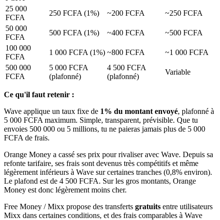
25 000
250 FCFA (1%)
~200 FCFA
~250 FCFA
FCFA
50 000
500 FCFA (1%)
~400 FCFA
~500 FCFA
FCFA
100 000
1 000 FCFA (1%)
~800 FCFA
~1 000 FCFA
FCFA
500 000
5 000 FCFA
4 500 FCFA
Variable
FCFA
(plafonné)
(plafonné)
Ce qu'il faut retenir :
Wave applique un taux fixe de
1% du montant envoyé
, plafonné à
5 000 FCFA maximum. Simple, transparent, prévisible. Que tu
envoies 500 000 ou 5 millions, tu ne paieras jamais plus de 5 000
FCFA de frais.
Orange Money a cassé ses prix pour rivaliser avec Wave. Depuis sa
refonte tarifaire, ses frais sont devenus très compétitifs et même
légèrement inférieurs à Wave sur certaines tranches (0,8% environ).
Le plafond est de 4 500 FCFA. Sur les gros montants, Orange
Money est donc légèrement moins cher.
Free Money / Mixx propose des transferts
gratuits
entre utilisateurs
Mixx dans certaines conditions, et des frais comparables à Wave