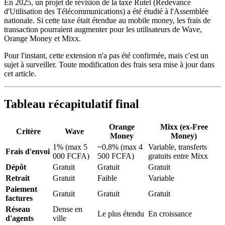
En 2025, un projet de révision de la taxe Rutel (Redevance
d'Utilisation des Télécommunications) a été étudié à l'Assemblée
nationale. Si cette taxe était étendue au mobile money, les frais de
transaction pourraient augmenter pour les utilisateurs de Wave,
Orange Money et Mixx.
Pour l'instant, cette extension n'a pas été confirmée, mais c'est un
sujet à surveiller. Toute modification des frais sera mise à jour dans
cet article.
Tableau récapitulatif final
Orange
Mixx (ex-Free
Critère
Wave
Money
Money)
1% (max 5
~0,8% (max 4
Variable, transferts
Frais d'envoi
000 FCFA)
500 FCFA)
gratuits entre Mixx
Dépôt
Gratuit
Gratuit
Gratuit
Retrait
Gratuit
Faible
Variable
Paiement
Gratuit
Gratuit
Gratuit
factures
Réseau
Dense en
Le plus étendu
En croissance
d'agents
ville