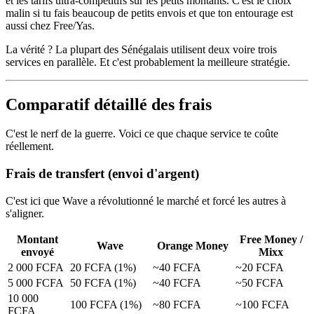
et les tarifs ultra-compétitifs sur les petits montants. C'est le choix
malin si tu fais beaucoup de petits envois et que ton entourage est
aussi chez Free/Yas.
La vérité ? La plupart des Sénégalais utilisent deux voire trois
services en parallèle. Et c'est probablement la meilleure stratégie.
Comparatif détaillé des frais
C'est le nerf de la guerre. Voici ce que chaque service te coûte
réellement.
Frais de transfert (envoi d'argent)
C'est ici que Wave a révolutionné le marché et forcé les autres à
s'aligner.
Montant
Free Money /
Wave
Orange Money
envoyé
Mixx
2 000 FCFA
20 FCFA (1%)
~40 FCFA
~20 FCFA
5 000 FCFA
50 FCFA (1%)
~40 FCFA
~50 FCFA
10 000
100 FCFA (1%)
~80 FCFA
~100 FCFA
FCFA