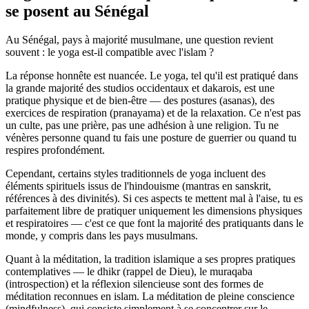
se posent au Sénégal
Au Sénégal, pays à majorité musulmane, une question revient
souvent : le yoga est-il compatible avec l'islam ?
La réponse honnête est nuancée. Le yoga, tel qu'il est pratiqué dans
la grande majorité des studios occidentaux et dakarois, est une
pratique physique et de bien-être — des postures (asanas), des
exercices de respiration (pranayama) et de la relaxation. Ce n'est pas
un culte, pas une prière, pas une adhésion à une religion. Tu ne
vénères personne quand tu fais une posture de guerrier ou quand tu
respires profondément.
Cependant, certains styles traditionnels de yoga incluent des
éléments spirituels issus de l'hindouisme (mantras en sanskrit,
références à des divinités). Si ces aspects te mettent mal à l'aise, tu es
parfaitement libre de pratiquer uniquement les dimensions physiques
et respiratoires — c'est ce que font la majorité des pratiquants dans le
monde, y compris dans les pays musulmans.
Quant à la méditation, la tradition islamique a ses propres pratiques
contemplatives — le dhikr (rappel de Dieu), le muraqaba
(introspection) et la réflexion silencieuse sont des formes de
méditation reconnues en islam. La méditation de pleine conscience
(mindfulness), qui consiste simplement à se concentrer sur le