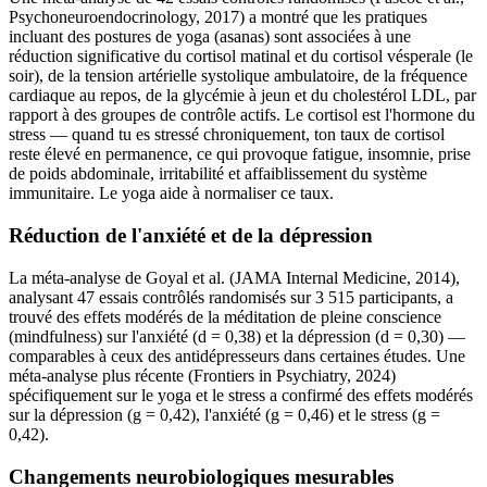
Psychoneuroendocrinology, 2017) a montré que les pratiques
incluant des postures de yoga (asanas) sont associées à une
réduction significative du cortisol matinal et du cortisol vésperale (le
soir), de la tension artérielle systolique ambulatoire, de la fréquence
cardiaque au repos, de la glycémie à jeun et du cholestérol LDL, par
rapport à des groupes de contrôle actifs. Le cortisol est l'hormone du
stress — quand tu es stressé chroniquement, ton taux de cortisol
reste élevé en permanence, ce qui provoque fatigue, insomnie, prise
de poids abdominale, irritabilité et affaiblissement du système
immunitaire. Le yoga aide à normaliser ce taux.
Réduction de l'anxiété et de la dépression
La méta-analyse de Goyal et al. (JAMA Internal Medicine, 2014),
analysant 47 essais contrôlés randomisés sur 3 515 participants, a
trouvé des effets modérés de la méditation de pleine conscience
(mindfulness) sur l'anxiété (d = 0,38) et la dépression (d = 0,30) —
comparables à ceux des antidépresseurs dans certaines études. Une
méta-analyse plus récente (Frontiers in Psychiatry, 2024)
spécifiquement sur le yoga et le stress a confirmé des effets modérés
sur la dépression (g = 0,42), l'anxiété (g = 0,46) et le stress (g =
0,42).
Changements neurobiologiques mesurables