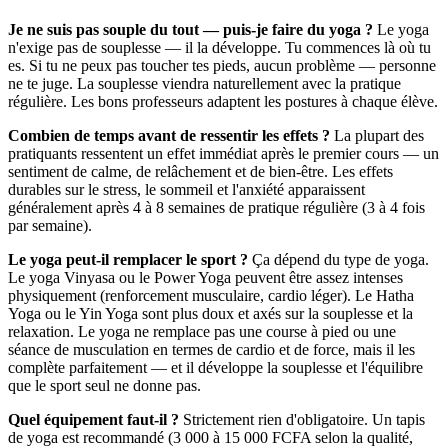
Je ne suis pas souple du tout — puis-je faire du yoga ?
Le yoga
n'exige pas de souplesse — il la développe. Tu commences là où tu
es. Si tu ne peux pas toucher tes pieds, aucun problème — personne
ne te juge. La souplesse viendra naturellement avec la pratique
régulière. Les bons professeurs adaptent les postures à chaque élève.
Combien de temps avant de ressentir les effets ?
La plupart des
pratiquants ressentent un effet immédiat après le premier cours — un
sentiment de calme, de relâchement et de bien-être. Les effets
durables sur le stress, le sommeil et l'anxiété apparaissent
généralement après 4 à 8 semaines de pratique régulière (3 à 4 fois
par semaine).
Le yoga peut-il remplacer le sport ?
Ça dépend du type de yoga.
Le yoga Vinyasa ou le Power Yoga peuvent être assez intenses
physiquement (renforcement musculaire, cardio léger). Le Hatha
Yoga ou le Yin Yoga sont plus doux et axés sur la souplesse et la
relaxation. Le yoga ne remplace pas une course à pied ou une
séance de musculation en termes de cardio et de force, mais il les
complète parfaitement — et il développe la souplesse et l'équilibre
que le sport seul ne donne pas.
Quel équipement faut-il ?
Strictement rien d'obligatoire. Un tapis
de yoga est recommandé (3 000 à 15 000 FCFA selon la qualité,