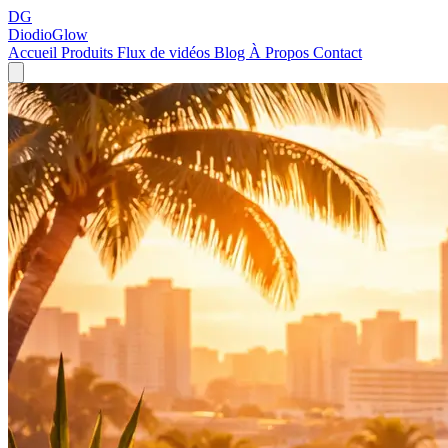
DG
DiodioGlow
Accueil
Produits
Flux de vidéos
Blog
À Propos
Contact