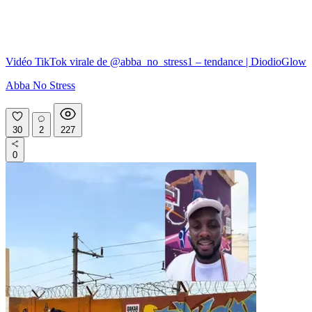
Vidéo TikTok virale de @abba_no_stress1 – tendance | DiodioGlow
Abba No Stress
30
2
227
0