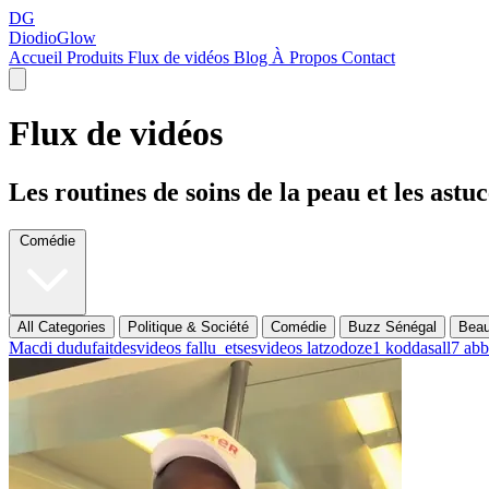
DG
DiodioGlow
Accueil
Produits
Flux de vidéos
Blog
À Propos
Contact
Flux de vidéos
Les routines de soins de la peau et les ast
Comédie
All Categories
Politique & Société
Comédie
Buzz Sénégal
Beau
Macdi
dudufaitdesvideos
fallu_etsesvideos
latzodoze1
koddasall7
abb