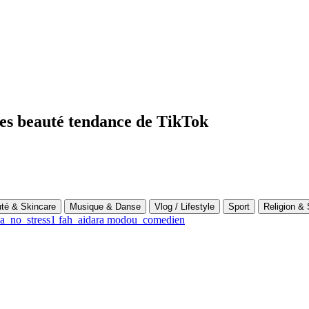
uces beauté tendance de TikTok
té & Skincare
Musique & Danse
Vlog / Lifestyle
Sport
Religion & S
a_no_stress1
fah_aidara
modou_comedien