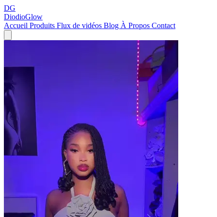
DG
DiodioGlow
Accueil
Produits
Flux de vidéos
Blog
À Propos
Contact