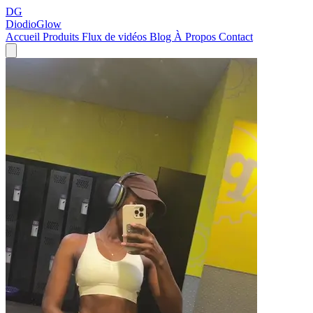
DG
DiodioGlow
Accueil
Produits
Flux de vidéos
Blog
À Propos
Contact