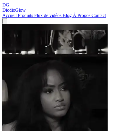
DG
DiodioGlow
Accueil
Produits
Flux de vidéos
Blog
À Propos
Contact