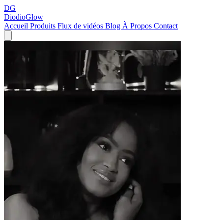
DG
DiodioGlow
Accueil
Produits
Flux de vidéos
Blog
À Propos
Contact