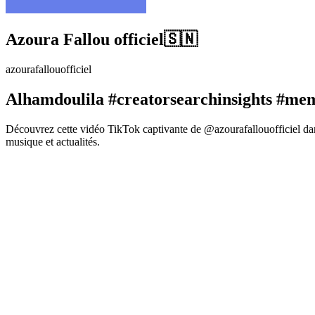
Azoura Fallou officiel🇸🇳
azourafallouofficiel
Alhamdoulila #creatorsearchinsights #meme
Découvrez cette vidéo TikTok captivante de @azourafallouofficiel dan
musique et actualités.