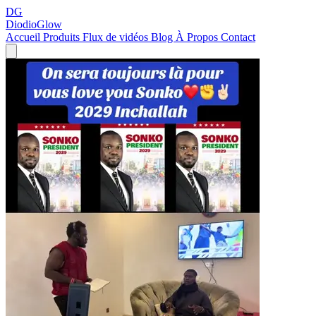
DG
DiodioGlow
Accueil
Produits
Flux de vidéos
Blog
À Propos
Contact