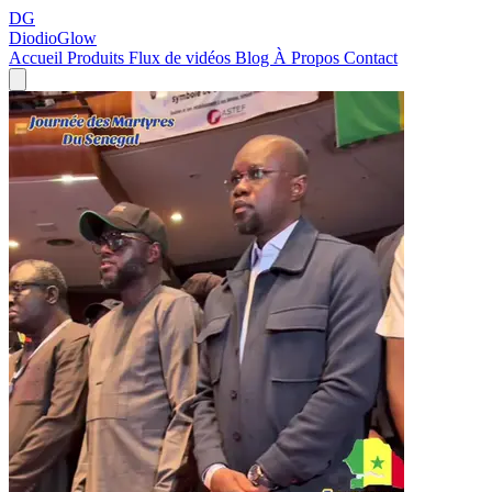
DG
DiodioGlow
Accueil
Produits
Flux de vidéos
Blog
À Propos
Contact