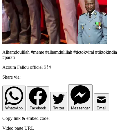
Alhamdoulilah #meme #alhamdulillah #tictokviral #tiktokindia
#parati
Azoura Fallou officiel🇸🇳
Share via:
WhatsApp
Facebook
Twitter
Messenger
Email
Copy link & embed code:
Video page URL