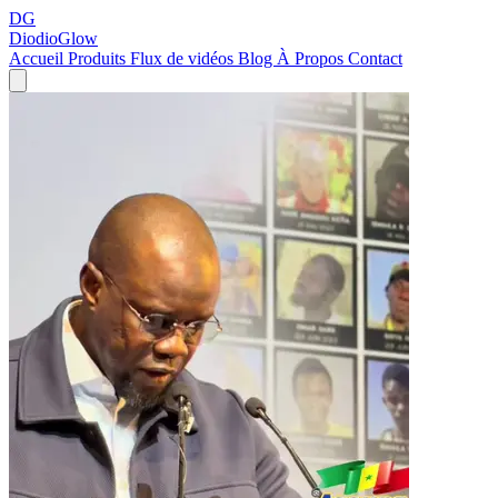
DG
DiodioGlow
Accueil
Produits
Flux de vidéos
Blog
À Propos
Contact