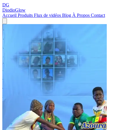
DG
DiodioGlow
Accueil
Produits
Flux de vidéos
Blog
À Propos
Contact