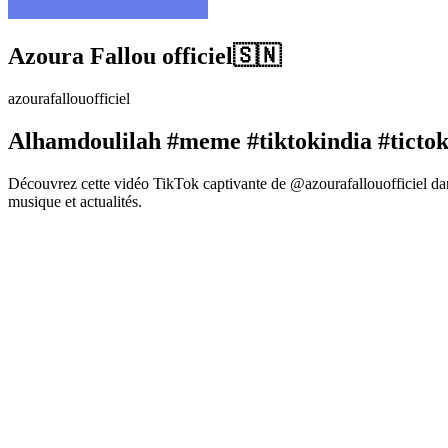
Azoura Fallou officiel🇸🇳
azourafallouofficiel
Alhamdoulilah #meme #tiktokindia #tictok
Découvrez cette vidéo TikTok captivante de @azourafallouofficiel dan
musique et actualités.