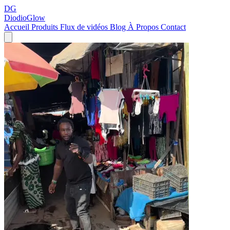
DG
DiodioGlow
Accueil
Produits
Flux de vidéos
Blog
À Propos
Contact