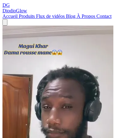
DG
DiodioGlow
Accueil
Produits
Flux de vidéos
Blog
À Propos
Contact