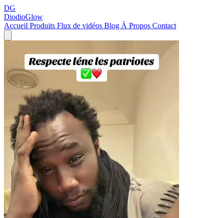
DG
DiodioGlow
Accueil
Produits
Flux de vidéos
Blog
À Propos
Contact