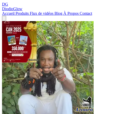
DG
DiodioGlow
Accueil
Produits
Flux de vidéos
Blog
À Propos
Contact