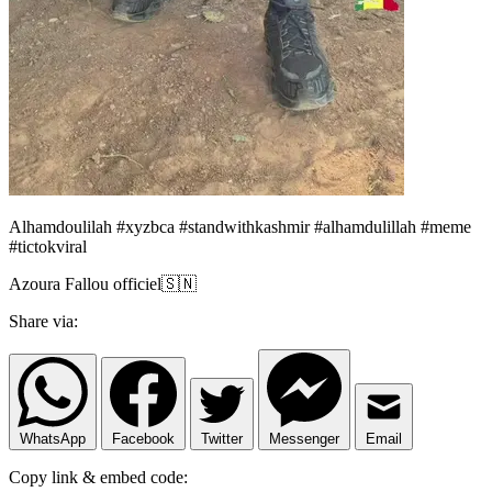
Alhamdoulilah #xyzbca #standwithkashmir #alhamdulillah #meme
#tictokviral
Azoura Fallou officiel🇸🇳
Share via:
WhatsApp
Facebook
Twitter
Messenger
Email
Copy link & embed code: