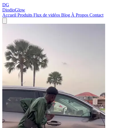
DG
DiodioGlow
Accueil
Produits
Flux de vidéos
Blog
À Propos
Contact