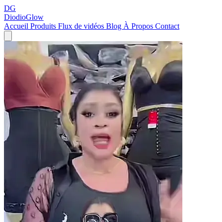
DG
DiodioGlow
Accueil
Produits
Flux de vidéos
Blog
À Propos
Contact