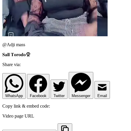
@Adji mass
𝐒𝐚𝐥𝐥 𝐓𝐨𝐫𝐨𝐝𝐨🧕
Share via:
WhatsApp
Facebook
Twitter
Messenger
Email
Copy link & embed code:
Video page URL