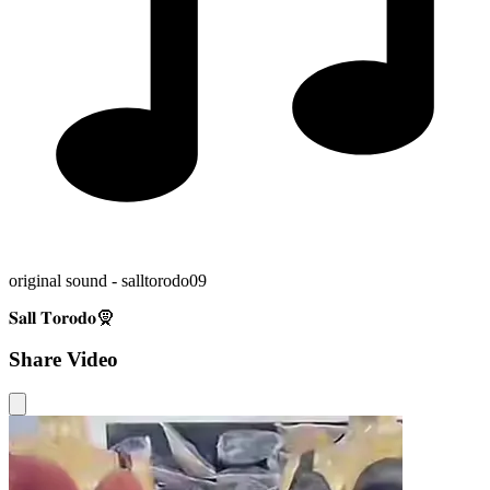
original sound - salltorodo09
𝐒𝐚𝐥𝐥 𝐓𝐨𝐫𝐨𝐝𝐨🧕
Share Video